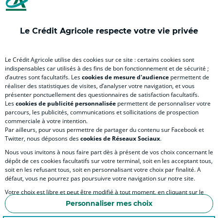
de
de
de
de
de
de
France
France
France
France
France
Fra
(
(
(
(
(
(
Le Crédit Agricole respecte votre vie privée
nouvel
nouvel
nouvel
nouvel
nouvel
nou
RELATION BANQUE CLIENT
onglet
onglet
onglet
onglet
onglet
ong
)
)
)
)
)
)
Le Crédit Agricole utilise des cookies sur ce site : certains cookies sont
indispensables car utilisés à des fins de bon fonctionnement et de sécurité ;
d’autres sont facultatifs. Les
cookies de mesure d'audience
permettent de
SITES SPECIALISES
réaliser des statistiques de visites, d’analyser votre navigation, et vous
présenter ponctuellement des questionnaires de satisfaction facultatifs.
Les
cookies de publicité personnalisée
permettent de personnaliser votre
parcours, les publicités, communications et sollicitations de prospection
commerciale à votre intention.
Par ailleurs, pour vous permettre de partager du contenu sur Facebook et
Accessibilité numérique du site
Twitter, nous déposons des
cookies de Réseaux Sociaux
.
Nous vous invitons à nous faire part dès à présent de vos choix concernant le
dépôt de ces cookies facultatifs sur votre terminal, soit en les acceptant tous,
soit en les refusant tous, soit en personnalisant votre choix par finalité. A
MENTIONS LÉGALES
défaut, vous ne pourrez pas poursuivre votre navigation sur notre site.
COOKIES ET POLITIQUE DE PROTECTION DES DONNÉES PERSONNELLES DU SITE IN
Votre choix est libre et peut être modifié à tout moment, en cliquant sur le
lien "Cookies", en bas de page.
POLITIQUE DE PROTECTION DES DONNÉES PERSONNELLES DE LA CAISSE RÉGIONA
Personnaliser mes choix
Pour en savoir plus sur les responsables de traitement et les finalités, cliquez
ESPACE SECURITE ET FRAUDE