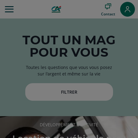
Aller
au
Contact
Menu
Aller au
Contenu
Aller
TOUT
UN MAG
au
POUR VOUS
Pied
de
page
Toutes les questions que vous vous posez
sur l'argent et même sur la vie
FILTRER
RUBRIQUE
DÉVELOPPEMENT D'ACTIVITÉ
DE
L'ARTICLE