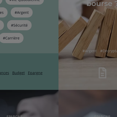
bourse 
es
#Argent
#Sécurité
#Carrière
hashtag
hashtag
#
Argent
#
Décrypt
ances
Budget
Epargne
RUBRIQUE
RUBRIQUE
EPARGNE
EPARGNE