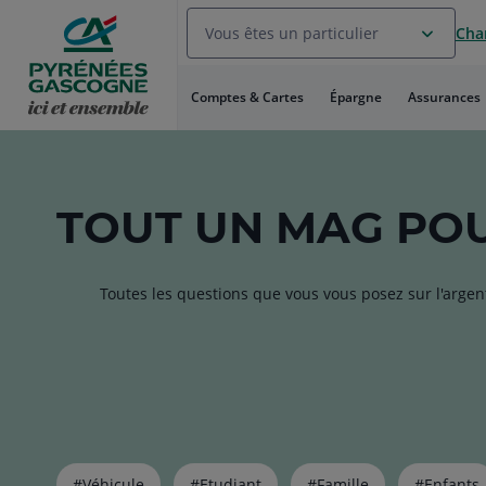
Aller
Vous êtes un particulier
Chan
au
Menu
Aller au
Comptes & Cartes
Épargne
Assurances
Contenu
Aller
au
Pied
de
TOUT
UN MAG
POU
page
Toutes les questions que vous vous posez sur l'argen
Liste
#Véhicule
#Etudiant
#Famille
#Enfants