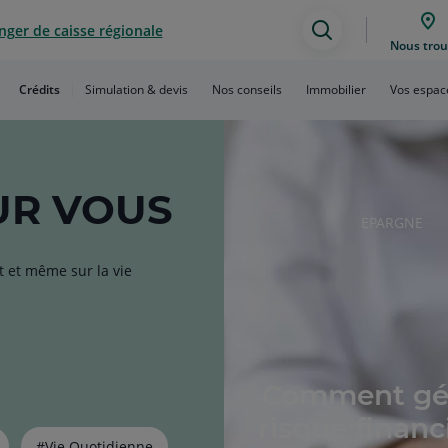
ger de caisse régionale
Assistance
Nous trou
de
Crédits
Simulation & devis
Nos conseils
Immobilier
Vos espac
recherche
R VOUS
RUBRIQUE
EPARGNE
DE
L'ARTICLE
t et même sur la vie
Comment gér
risque financ
#Vie Quotidienne