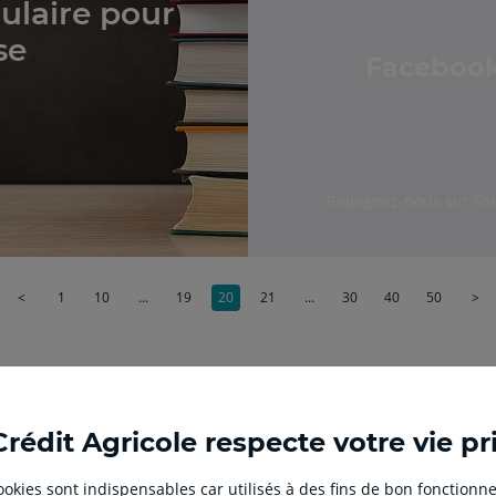
bulaire pour
se
Faceboo
Rejoignez-nous sur Fa
<
1
10
...
19
20
21
...
30
40
50
>
Aller
Aller
Aller
Aller
Aller
Crédit Agricole respecte votre vie pr
sur
sur
sur
sur
sur
la
la
la
la
la
 cookies sont indispensables car utilisés à des fins de bon fonctionne