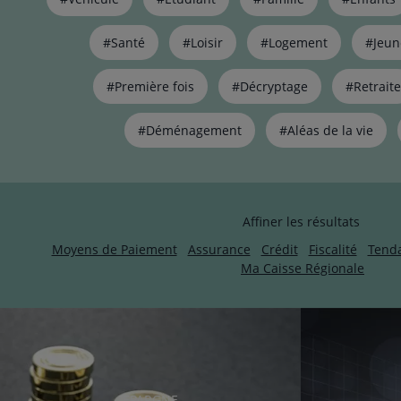
de
liens
pour
#Santé
#Loisir
#Logement
#Jeun
filtrer
les
#Première fois
#Décryptage
#Retraite
articles
par
#Déménagement
#Aléas de la vie
thématiques
naviguez
avec
la
touche
Affiner les résultats
navigation
lien
Moyens de Paiement
Assurance
Crédit
Fiscalité
Tend
Ma Caisse Régionale
RUBRIQUE
EPARGNE