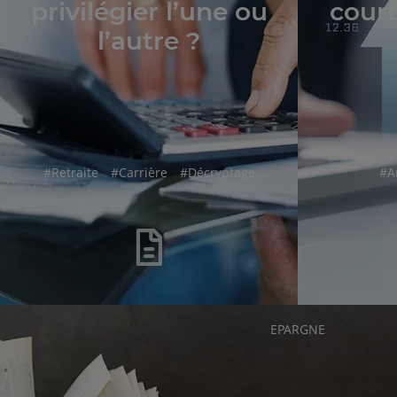
privilégier l’une ou
court
l’autre ?
hashtag
hashtag
hashtag
ha
#
Retraite
#
Carrière
#
Décryptage
#
A
RUBRIQUE
EPARGNE
DE
L'ARTICLE