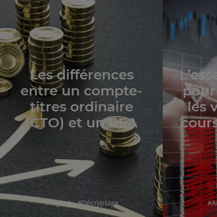
DE
L'ARTICLE
Les différences
L’ess
entre un compte-
pour
titres ordinaire
les 
(CTO) et un PEA
cours
hashtag
hashtag
ha
#
Argent
#
Décryptage
#
A