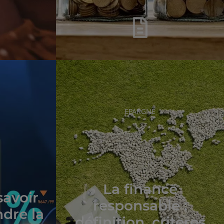
RUBRIQUE
EPARGNE
DE
L'ARTICLE
La finance
savoir
responsable :
dre la
définition, critères