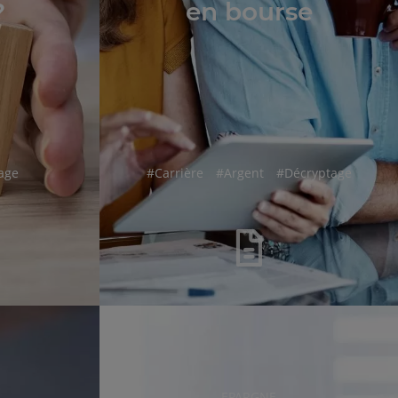
?
en bourse
hashtag
hashtag
hashtag
age
#
Carrière
#
Argent
#
Décryptage
RUBRIQUE
EPARGNE