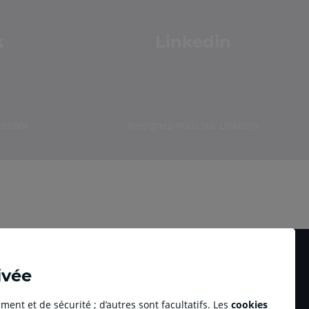
k
Linkedin
cebook
Rejoignez-nous sur Linkedin
ivée
ment et de sécurité ; d’autres sont facultatifs. Les
cookies