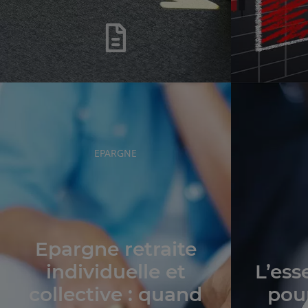
RUBRIQUE
EPARGNE
DE
L'ARTICLE
Epargne retraite
individuelle et
L’ess
collective : quand
pour