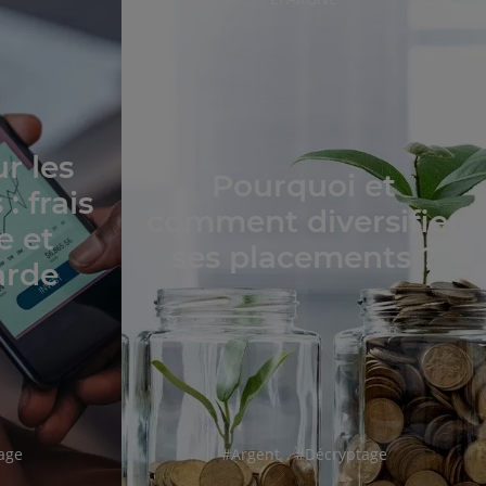
DE
L'ARTICLE
ur les
Pourquoi et
: frais
comment diversifier
e et
ses placements ?
arde
hashtag
hashtag
age
#
Argent
#
Décryptage