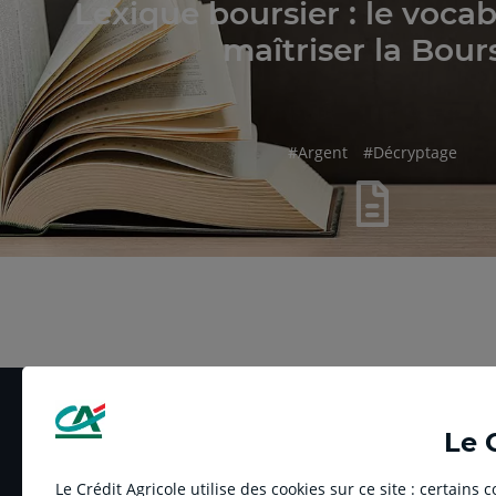
Lexique boursier : le voca
maîtriser la Bour
hashtag
hashtag
#
Argent
#
Décryptage
Pour
naviguer
utilisez
la
touche
de
lien
Le 
Le Crédit Agricole utilise des cookies sur ce site : certains