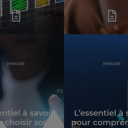
RUBRIQUE
RUBRIQUE
EPARGNE
EPARGNE
DE
DE
L'ARTICLE
L'ARTICLE
entiel à savoir
L’essentiel à 
 choisir son
pour compren