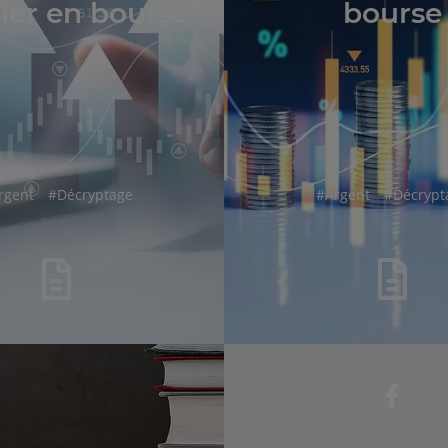
ier en bourse
bourse
shtag
hashtag
hashtag
hashtag
rgent
#
Décryptage
#
Argent
#
Décrypt