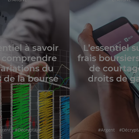
DE
DE
L'ARTICLE
L'ARTICLE
entiel à savoir
L’essentiel s
 comprendre
frais boursiers 
variations du
de courtag
 de la bourse
droits de g
shtag
hashtag
hashtag
hashtag
rgent
#
Décryptage
#
Argent
#
Décrypt