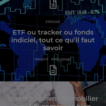
RUBRIQUE
EPARGNE
DE
L'ARTICLE
ETF ou tracker ou fonds
indiciel, tout ce qu’il faut
savoir
hashtag
hashtag
#
Argent
#
Décryptage
RUBRIQUE
BUDGET
DE
L'ARTICLE
Investissement immobilier