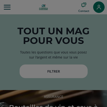
Aller
au
Contact
Menu
Aller au
Contenu
Aller
TOUT
UN MAG
au
POUR VOUS
Pied
de
page
Toutes les questions que vous vous posez
sur l'argent et même sur la vie
FILTRER
RUBRIQUE
ASSURANCE
DE
L'ARTICLE