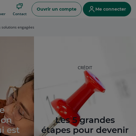
Ouvrir un compte
Me connecter
ver
Contact
 solutions engagées
RUBRIQUE
CRÉDIT
DE
L'ARTICLE
e
ion
Les 5 grandes
ui est
étapes pour devenir