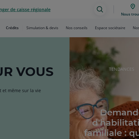
ger de caisse régionale
Assistance
Nous trou
de
Crédits
Simulation & devis
Nos conseils
Espace sociétaire
Nos
recherche
R VOUS
RUBRIQUE
TENDANCES
DE
L'ARTICLE
t et même sur la vie
Demand
d'habilitat
familiale : q