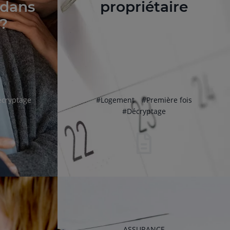
 dans
propriétaire
 ?
htag
hashtag
hashtag
écryptage
#
Logement
#
Première fois
hashtag
#
Décryptage
RUBRIQUE
ASSURANCE