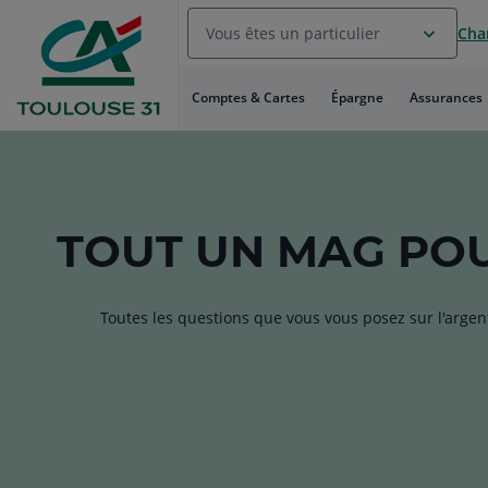
Aller
Vous êtes un particulier
Chan
au
Menu
Aller au
Comptes & Cartes
Épargne
Assurances
Contenu
Aller
au
Pied
de
page
TOUT
UN MAG
POU
Toutes les questions que vous vous posez sur l'argen