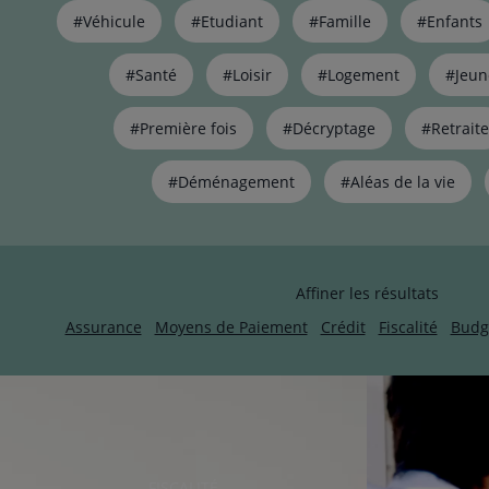
Liste
#Véhicule
#Etudiant
#Famille
#Enfants
de
liens
pour
#Santé
#Loisir
#Logement
#Jeun
filtrer
les
#Première fois
#Décryptage
#Retraite
articles
par
#Déménagement
#Aléas de la vie
thématiques
naviguez
avec
la
touche
Affiner les résultats
navigation
lien
Assurance
Moyens de Paiement
Crédit
Fiscalité
Budg
RUBRIQUE
FISCALITÉ