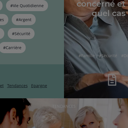
concerné et
#Vie Quotidienne
quel cas
es
#Argent
#Sécurité
#Carrière
hashtag
hashtag
has
#
Famille
#
Sécurité
#
D
et
Tendances
Epargne
RUBRIQUE
TENDANCES
DE
L'ARTICLE