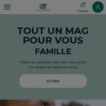
Aller
au
Contact
Menu
Aller au
Contenu
Aller
TOUT
UN MAG
au
POUR VOUS
Pied
de
page
FAMILLE
Toutes les questions que vous vous posez
sur l'argent et même sur la vie
FILTRER
RUBRIQUE