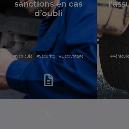
sanctions en cas
l’ass
d’oubli
hashtag
hashtag
hashtag
hashtag
#
Véhicule
#
Sécurité
#
Décryptage
#
Véhicul