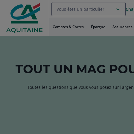
Aller
Vous êtes un particulier
Chan
au
Menu
Aller au
Comptes & Cartes
Épargne
Assurances
Contenu
Aller
au
Pied
de
page
TOUT
UN MAG
POU
Toutes les questions que vous vous posez sur l'argen