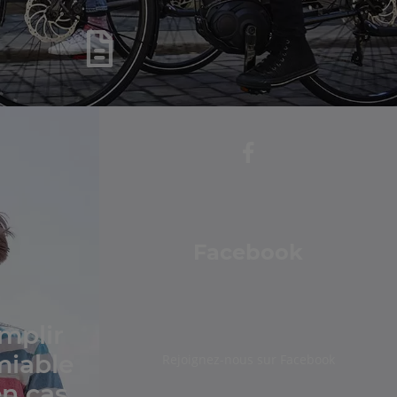
Facebook
mplir
miable
Rejoignez-nous sur Facebook
en cas