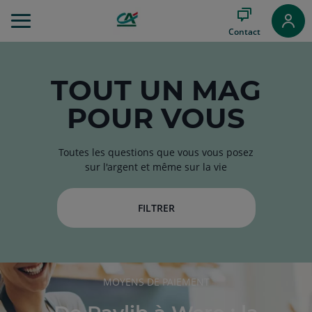
Aller
au
Contact
Menu
Aller au
Contenu
Aller
TOUT
UN MAG
au
POUR VOUS
Pied
de
page
Toutes les questions que vous vous posez
sur l'argent et même sur la vie
FILTRER
RUBRIQUE
MOYENS DE PAIEMENT
DE
L'ARTICLE