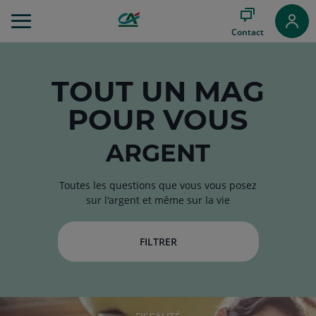
Aller
au
Contact
Menu
Aller au
Contenu
Aller
TOUT
UN MAG
au
POUR VOUS
Pied
de
page
ARGENT
Toutes les questions que vous vous posez
sur l'argent et même sur la vie
FILTRER
RUBRIQUE