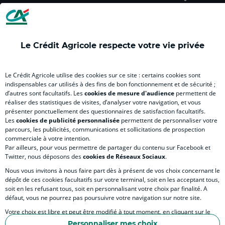
(
Master
(
(
Mas
nouvel
(
nouvel
nouvel
(
onglet
nouvel
onglet
onglet
nou
)
onglet
)
)
ong
Le Crédit Agricole respecte votre vie privée
)
)
RELATION BANQUE CLIENT
Le Crédit Agricole utilise des cookies sur ce site : certains cookies sont
indispensables car utilisés à des fins de bon fonctionnement et de sécurité ;
d’autres sont facultatifs. Les
cookies de mesure d'audience
permettent de
SITES SPECIALISES
réaliser des statistiques de visites, d’analyser votre navigation, et vous
présenter ponctuellement des questionnaires de satisfaction facultatifs.
Les
cookies de publicité personnalisée
permettent de personnaliser votre
parcours, les publicités, communications et sollicitations de prospection
commerciale à votre intention.
Par ailleurs, pour vous permettre de partager du contenu sur Facebook et
Accessibilité numérique du site
Twitter, nous déposons des
cookies de Réseaux Sociaux
.
Nous vous invitons à nous faire part dès à présent de vos choix concernant le
dépôt de ces cookies facultatifs sur votre terminal, soit en les acceptant tous,
soit en les refusant tous, soit en personnalisant votre choix par finalité. A
MENTIONS LÉGALES
défaut, vous ne pourrez pas poursuivre votre navigation sur notre site.
COOKIES ET POLITIQUE DE PROTECTION DES DONNÉES PERSONNELLES DU SITE IN
Votre choix est libre et peut être modifié à tout moment, en cliquant sur le
lien "Cookies", en bas de page.
POLITIQUE DE PROTECTION DES DONNÉES PERSONNELLES DE LA CAISSE RÉGIONA
Personnaliser mes choix