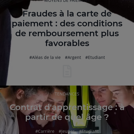
MOYENS DE PAIEMENT
DE
L'ARTICLE
Fraudes à la carte de
paiement : des conditions
de remboursement plus
favorables
hashtag
hashtag
hashtag
#
Aléas de la vie
#
Argent
#
Etudiant
RUBRIQUE
TENDANCES
DE
L'ARTICLE
Contrat d'apprentissage : à
partir de quel âge ?
hashtag
hashtag
hashtag
#
Carrière
#
Jeunes
#
Etudiant