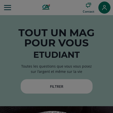
Aller
au
Contact
Menu
Aller au
Contenu
Aller
TOUT
UN MAG
au
POUR VOUS
Pied
de
page
ETUDIANT
Toutes les questions que vous vous posez
sur l'argent et même sur la vie
FILTRER
RUBRIQUE