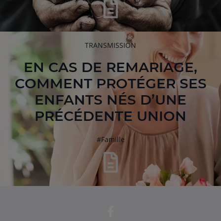
RUBRIQUE
TRANSMISSION
DE
L'ARTICLE
EN CAS DE REMARIAGE,
COMMENT PROTÉGER SES
ENFANTS NÉS D’UNE
PRÉCÉDENTE UNION
hashtag
#
Famille