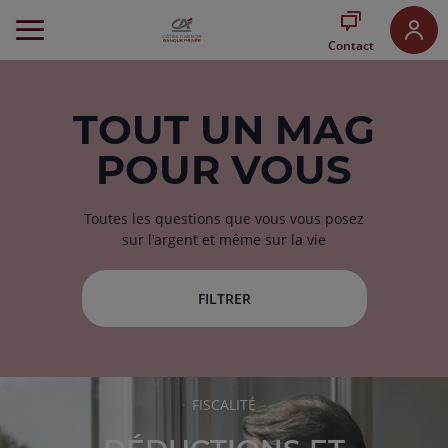
Aller
au
Contact
Menu
Aller au
Contenu
Aller
TOUT
UN MAG
au
POUR VOUS
Pied
de
page
Toutes les questions que vous vous posez
sur l'argent et même sur la vie
FILTRER
RUBRIQUE
FISCALITÉ
DE
L'ARTICLE