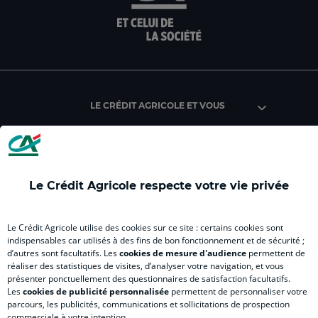
la
la
la
la
page
page
page
page
facebook
instagram
youtube
Link
du
du
du
du
Crédit
Crédit
Crédit
Crédi
Agricole
Agricole
Agricole
Agric
LE CRÉDIT AGRICOLE ET VOUS
des
des
des
des
Côtes
Côtes
Côtes
Côte
d'Armor
d'Armor
d'Armor
d'Ar
(
(
(
(
nouvel
nouvel
nouvel
nouv
INFORMATIONS FINANCIÈRES ET
Le Crédit Agricole respecte votre vie privée
RÉGLEMENTAIRES
onglet
onglet
onglet
ongl
)
)
)
)
Le Crédit Agricole utilise des cookies sur ce site : certains cookies sont
indispensables car utilisés à des fins de bon fonctionnement et de sécurité ;
d’autres sont facultatifs. Les
cookies de mesure d'audience
permettent de
NOUS CONTACTER
réaliser des statistiques de visites, d’analyser votre navigation, et vous
présenter ponctuellement des questionnaires de satisfaction facultatifs.
Les
cookies de publicité personnalisée
permettent de personnaliser votre
parcours, les publicités, communications et sollicitations de prospection
commerciale à votre intention.