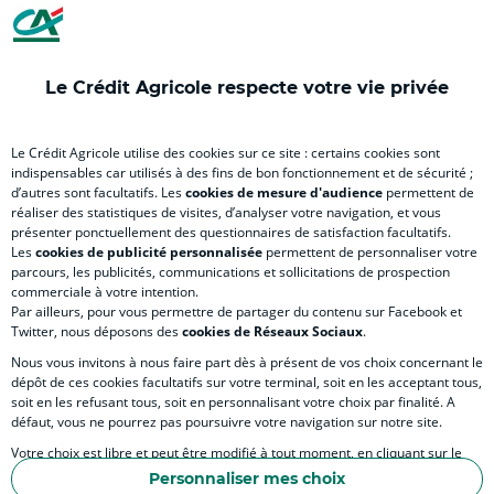
nouvel
nouvel
nouvel
nouvel
nou
onglet
onglet
onglet
onglet
ong
)
)
)
)
)
Le Crédit Agricole respecte votre vie privée
RELATION BANQUE CLIENT
Le Crédit Agricole utilise des cookies sur ce site : certains cookies sont
indispensables car utilisés à des fins de bon fonctionnement et de sécurité ;
d’autres sont facultatifs. Les
cookies de mesure d'audience
permettent de
SITES SPECIALISES
réaliser des statistiques de visites, d’analyser votre navigation, et vous
présenter ponctuellement des questionnaires de satisfaction facultatifs.
Les
cookies de publicité personnalisée
permettent de personnaliser votre
parcours, les publicités, communications et sollicitations de prospection
commerciale à votre intention.
Par ailleurs, pour vous permettre de partager du contenu sur Facebook et
Accessibilité numérique du site
Twitter, nous déposons des
cookies de Réseaux Sociaux
.
Nous vous invitons à nous faire part dès à présent de vos choix concernant le
dépôt de ces cookies facultatifs sur votre terminal, soit en les acceptant tous,
soit en les refusant tous, soit en personnalisant votre choix par finalité. A
MENTIONS LÉGALES
défaut, vous ne pourrez pas poursuivre votre navigation sur notre site.
COOKIES ET POLITIQUE DE PROTECTION DES DONNÉES PERSONNELLES DU SITE IN
Votre choix est libre et peut être modifié à tout moment, en cliquant sur le
lien "Cookies", en bas de page.
POLITIQUE DE PROTECTION DES DONNÉES PERSONNELLES DE LA CAISSE RÉGIONA
Personnaliser mes choix