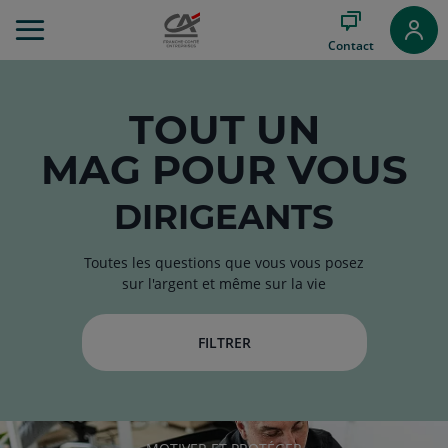
Aller
au
Contact
Menu
Aller au
Contenu
Aller
TOUT
UN
au
MAG
POUR VOUS
Pied
de
page
DIRIGEANTS
Toutes les questions que vous vous posez
sur l'argent et même sur la vie
FILTRER
RUBRIQUE