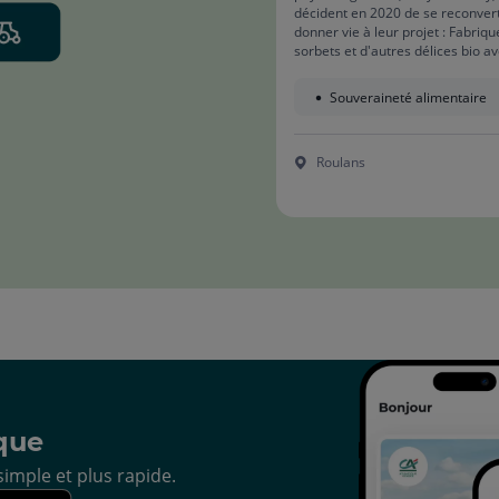
décident en 2020 de se reconvert
donner vie à leur projet : Fabriqu
sorbets et d'autres délices bio av
propre production, cultivée selon
principes de l'agriculture régéné
Souveraineté alimentaire
et en favorisant la biodiversité.
Roulans
que
imple et plus rapide.