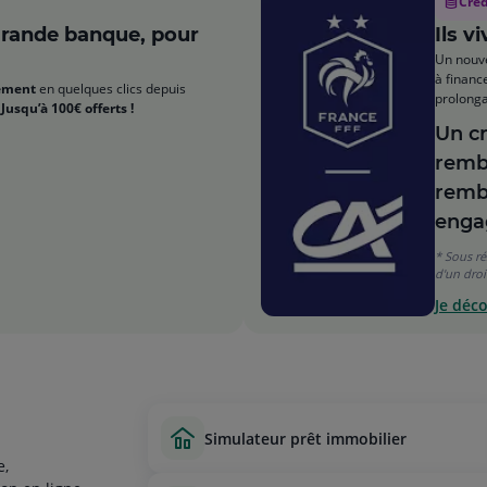
Créd
grande banque, pour
Ils v
Un nouve
à financ
tement
en quelques clics depuis
prolonga
Jusqu’à 100€ offerts !
Un cr
rembo
remb
enga
* Sous ré
d'un droit
Je déco
simulateur prêt immobilier
e,