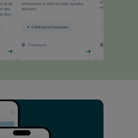
d’installations de prod
ir et de
alimentaire et vient en aide aux plus
renouvelable.
er des
démunis.
ec leur
 les
ratrice
Cohésion et inclusion
Transition écolo
Chalezeule
Quingey