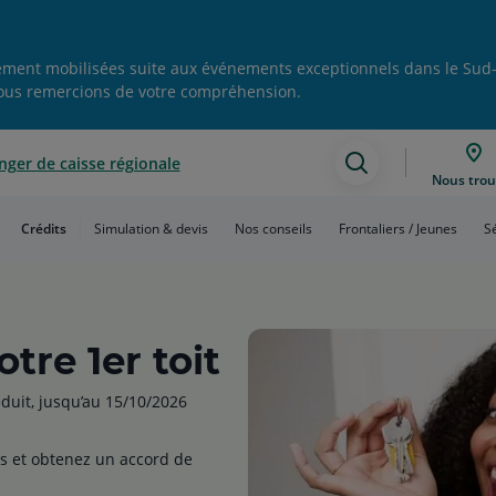
nement mobilisées suite aux événements exceptionnels dans le Sud-Ou
vous remercions de votre compréhension.
ger de caisse régionale
Assistance
Nous trou
de
Crédits
Simulation & devis
Nos conseils
Frontaliers / Jeunes
S
recherche
tre 1er toit
éduit, jusqu’au 15/10/2026
és et obtenez un accord de