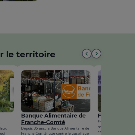
 le territoire
Aller
Aller
au
à
début
la
de
fin
la
de
liste
la
Banque Alimentaire de
Fruitière à é
liste
Franche-Comté
Entreprise participati
œuvrant à travers s
deux
Depuis 35 ans, la Banque Alimentaire de
et le financement de p
qui
Franche Comté lutte contre le gaspillage