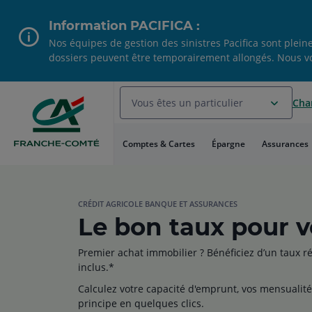
Aller
au
Information PACIFICA :
Menu
Nos équipes de gestion des sinistres Pacifica sont plei
Aller au
dossiers peuvent être temporairement allongés. Nous 
Contenu
Aller
au
Vous êtes un particulier
Chan
Pied
de
page
Comptes & Cartes
Épargne
Assurances
CRÉDIT AGRICOLE BANQUE ET ASSURANCES
Le bon taux pour vo
Premier achat immobilier ? Bénéficiez d’un taux r
inclus.*
Calculez votre capacité d'emprunt, vos mensualit
principe en quelques clics.