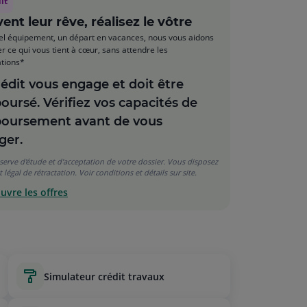
it
ivent leur rêve, réalisez le vôtre
l équipement, un départ en vacances, nous vous aidons
er ce qui vous tient à cœur, sans attendre les
tions*​
édit vous engage et doit être
ursé. Vérifiez vos capacités de
oursement avant de vous
ger.
serve d'étude et d'acceptation de votre dossier. Vous disposez
 légal de rétractation. Voir conditions et détails sur site.
uvre les offres
simulateur crédit travaux