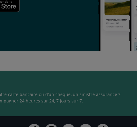
otre carte bancaire ou d’un chèque, un sinistre assurance ?
mpagner 24 heures sur 24, 7 jours sur 7.
Ouvert
Ouvert
Ouvert
Ouvert
Ouvert