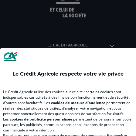
la
la
la
la
la
page
page
page
page
pag
facebook
instagram
youtube
twitter
Tik
du
du
du
du
du
Crédit
Crédit
Crédit
Crédit
Créd
Agricole
Agricole
Agricole
Agricole
Agri
LE CREDIT AGRICOLE
(
(
(
(
(
nouvel
nouvel
nouvel
nouvel
nou
onglet
onglet
onglet
onglet
ong
)
)
)
)
)
Le Crédit Agricole respecte votre vie privée
RELATION BANQUE CLIENT
Le Crédit Agricole utilise des cookies sur ce site : certains cookies sont
indispensables car utilisés à des fins de bon fonctionnement et de sécurité ;
d’autres sont facultatifs. Les
cookies de mesure d'audience
permettent de
SITES SPECIALISES
réaliser des statistiques de visites, d’analyser votre navigation, et vous
présenter ponctuellement des questionnaires de satisfaction facultatifs.
Les
cookies de publicité personnalisée
permettent de personnaliser votre
parcours, les publicités, communications et sollicitations de prospection
commerciale à votre intention.
Par ailleurs, pour vous permettre de partager du contenu sur Facebook et