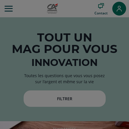
Aller
au
Contact
Menu
Aller au
Contenu
Aller
TOUT
UN
au
MAG
POUR VOUS
Pied
de
page
INNOVATION
Toutes les questions que vous vous posez
sur l'argent et même sur la vie
FILTRER
RUBRIQUE