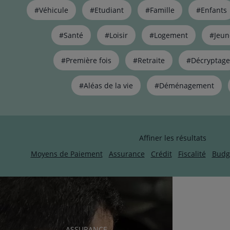
Liste
#Véhicule
#Etudiant
#Famille
#Enfants
de
liens
pour
#Santé
#Loisir
#Logement
#Jeun
filtrer
les
#Première fois
#Retraite
#Décryptage
articles
par
#Aléas de la vie
#Déménagement
thématiques
naviguez
avec
la
touche
Affiner les résultats
navigation
lien
Moyens de Paiement
Assurance
Crédit
Fiscalité
Budg
RUBRIQUE
ASSURANCE