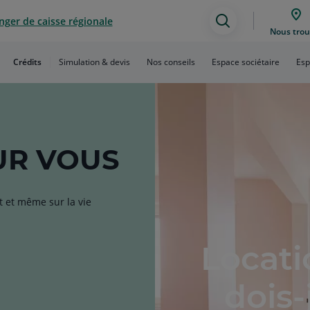
ger de caisse régionale
Assistance
Nous trou
de
Crédits
Simulation & devis
Nos conseils
Espace sociétaire
Esp
recherche
R VOUS
t et même sur la vie
Locati
dois-