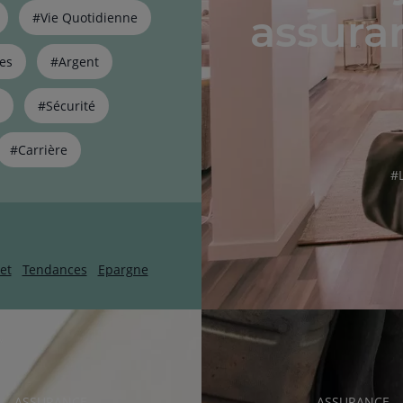
assuran
#Vie Quotidienne
es
#Argent
#Sécurité
#Carrière
ha
#
et
Tendances
Epargne
RUBRIQUE
RUBRIQUE
ASSURANCE
ASSURANCE