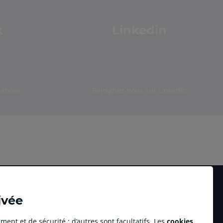
k
Linkedin
cebook
Rejoignez-nous sur Linkedin
ivée
ment et de sécurité ; d’autres sont facultatifs. Les
cookies