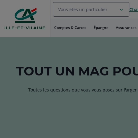
Aller
Vous êtes un particulier
Chan
au
Menu
Aller au
Comptes & Cartes
Épargne
Assurances
Contenu
Aller
au
Pied
de
page
TOUT
UN MAG
POU
Toutes les questions que vous vous posez sur l'argen