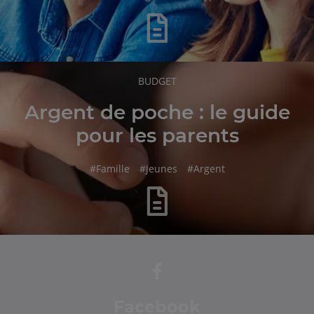
RUBRIQUE
BUDGET
DE
L'ARTICLE
Argent de poche : le guide
pour les parents
hashtag
hashtag
hashtag
#
Famille
#
Jeunes
#
Argent
Facebook