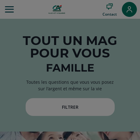
Aller
au
Contact
Menu
Aller au
Contenu
Aller
TOUT
UN MAG
au
POUR VOUS
Pied
de
page
FAMILLE
Toutes les questions que vous vous posez
sur l'argent et même sur la vie
FILTRER
RUBRIQUE