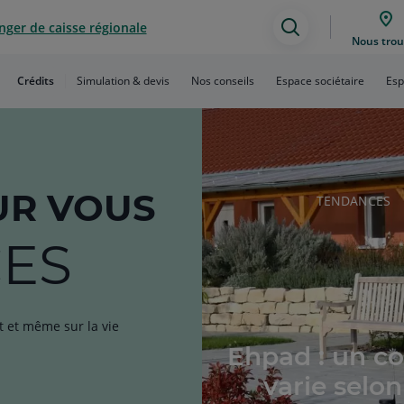
ger de caisse régionale
Assistance
Nous trou
de
Crédits
Simulation & devis
Nos conseils
Espace sociétaire
Esp
recherche
R VOUS
RUBRIQUE
TENDANCES
DE
L'ARTICLE
ES
t et même sur la vie
Ehpad : un co
varie selon