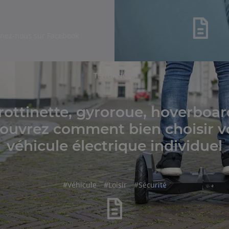
gnez-nous sur Facebook
RUBRIQUE
TENDANCES
DE
L'ARTICLE
rottinette, gyroroue, hoverboar
ouvrez comment bien choisir v
véhicule électrique individuel
hashtag
hashtag
hashtag
#
Véhicule
#
Loisir
#
Sécurité