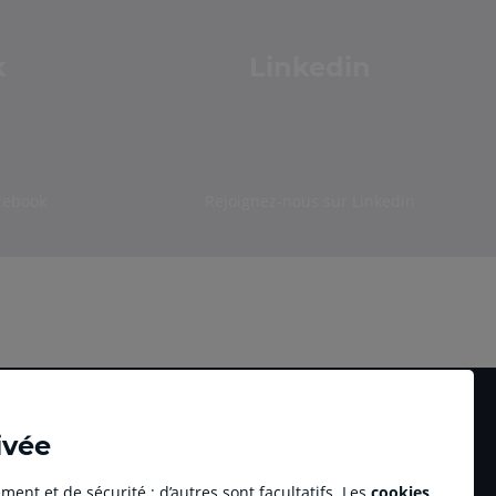
k
Linkedin
cebook
Rejoignez-nous sur Linkedin
ivée
ment et de sécurité ; d’autres sont facultatifs. Les
cookies