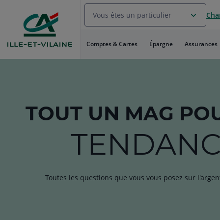
Aller
Vous êtes un particulier
Chan
au
Menu
Aller au
Comptes & Cartes
Épargne
Assurances
Contenu
Aller
au
Pied
de
page
TOUT
UN MAG
POU
TENDANC
Toutes les questions que vous vous posez sur l'argen