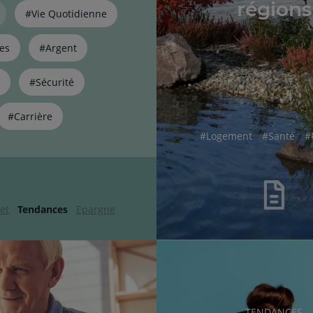
régions
#Vie Quotidienne
es
#Argent
#Sécurité
#Carrière
hashtag
hashtag
h
#
Logement
#
Santé
#
et
Tendances
Epargne
RUBRIQUE
TENDANCES