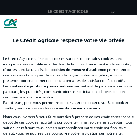
)
)
)
)
)
)
LE CREDIT AGRICOLE
Le Crédit Agricole respecte votre vie privée
INFORMATIONS PRATIQUES
Le Crédit Agricole utilise des cookies sur ce site : certains cookies sont
indispensables car utilisés à des fins de bon fonctionnement et de sécurité ;
d’autres sont facultatifs. Les
cookies de mesure d'audience
permettent de
SITES SPECIALISES
réaliser des statistiques de visites, d’analyser votre navigation, et vous
présenter ponctuellement des questionnaires de satisfaction facultatifs.
Les
cookies de publicité personnalisée
permettent de personnaliser votre
parcours, les publicités, communications et sollicitations de prospection
commerciale à votre intention.
Par ailleurs, pour vous permettre de partager du contenu sur Facebook et
Accessibilité numérique du site
Twitter, nous déposons des
cookies de Réseaux Sociaux
.
Nous vous invitons à nous faire part dès à présent de vos choix concernant le
dépôt de ces cookies facultatifs sur votre terminal, soit en les acceptant tous,
soit en les refusant tous, soit en personnalisant votre choix par finalité. A
MENTIONS LÉGALES
défaut, vous ne pourrez pas poursuivre votre navigation sur notre site.