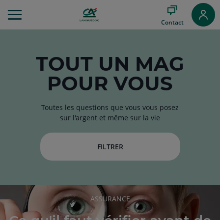
Aller
au
Contact
Menu
Aller au
Contenu
Aller
TOUT
UN MAG
au
POUR VOUS
Pied
de
page
Toutes les questions que vous vous posez
sur l'argent et même sur la vie
FILTRER
RUBRIQUE
ASSURANCE
DE
L'ARTICLE