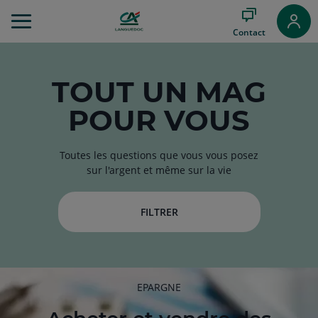
Aller
au
Contact
Menu
Aller au
Contenu
Aller
TOUT
UN MAG
au
POUR VOUS
Pied
de
page
Toutes les questions que vous vous posez
sur l'argent et même sur la vie
FILTRER
RUBRIQUE
EPARGNE
DE
L'ARTICLE