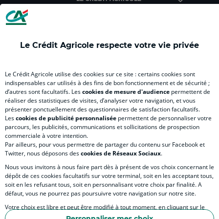
Le Crédit Agricole respecte votre vie privée
INFORMATIONS PRATIQUES
Le Crédit Agricole utilise des cookies sur ce site : certains cookies sont
indispensables car utilisés à des fins de bon fonctionnement et de sécurité ;
d’autres sont facultatifs. Les
cookies de mesure d'audience
permettent de
SITES SPECIALISES
réaliser des statistiques de visites, d’analyser votre navigation, et vous
présenter ponctuellement des questionnaires de satisfaction facultatifs.
Les
cookies de publicité personnalisée
permettent de personnaliser votre
parcours, les publicités, communications et sollicitations de prospection
commerciale à votre intention.
Par ailleurs, pour vous permettre de partager du contenu sur Facebook et
Accessibilité numérique du site
Twitter, nous déposons des
cookies de Réseaux Sociaux
.
Nous vous invitons à nous faire part dès à présent de vos choix concernant le
dépôt de ces cookies facultatifs sur votre terminal, soit en les acceptant tous,
soit en les refusant tous, soit en personnalisant votre choix par finalité. A
MENTIONS LÉGALES
défaut, vous ne pourrez pas poursuivre votre navigation sur notre site.
COOKIES ET POLITIQUE DE PROTECTION DES DONNÉES PERSONNELLES DU SITE
Votre choix est libre et peut être modifié à tout moment, en cliquant sur le
lien "Cookies", en bas de page.
POLITIQUE DE PROTECTION DES DONNÉES PERSONNELLES DE LA CAISSE RÉGIONA
Personnaliser mes choix