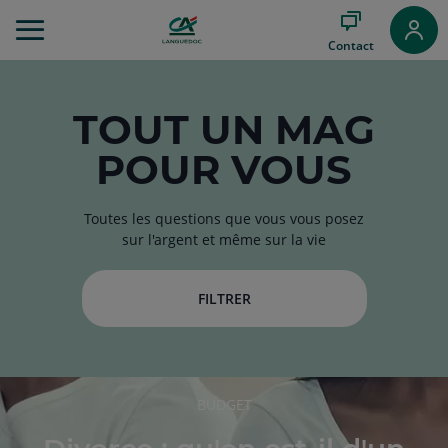
Aller
au
Contact
Menu
Aller au
Contenu
Aller
TOUT
UN MAG
au
POUR VOUS
Pied
de
page
Toutes les questions que vous vous posez
sur l'argent et même sur la vie
FILTRER
RUBRIQUE
BUDGET
DE
L'ARTICLE