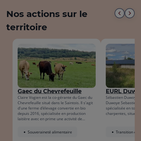
Nos actions sur le
Aller
All
territoire
au
à
début
la
de
fin
la
de
liste
la
list
Gaec du Chevrefeuille
EURL Duwoy
Claire Vogien est la co-gérante du Gaec du
Sébastien Duwoye es
Chevrefeuille situé dans le Saintois. Il s'agit
Duwoye Sebastien, 
d'une ferme d'élevage convertie en bio
spécialisée en toitu
depuis 2016, spécialisée en production
charpentes, située à
laitière avec en prime une activité de
production de mirabelles.
Souveraineté alimentaire
Transition éco