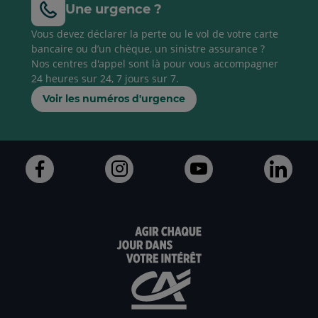
Une urgence ?
Vous devez déclarer la perte ou le vol de votre carte
bancaire ou d’un chèque, un sinistre assurance ?
Nos centres d'appel sont là pour vous accompagner
24 heures sur 24, 7 jours sur 7.
Voir les numéros d'urgence
Ouvert
Ouvert
Ouvert
Ouve
dans
dans
dans
dans
un
un
un
un
nouvel
nouvel
nouvel
nouv
onglet
onglet
onglet
ongl
:
:
:
:
aller
Aller
aller
Aller
sur
sur
sur
sur
la
la
la
la