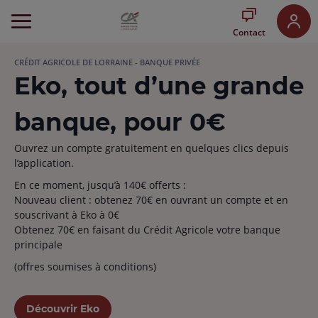
Aller
au
Contact
Menu
Aller au
CRÉDIT AGRICOLE DE LORRAINE - BANQUE PRIVÉE
Contenu
Eko, tout d’une grande
Aller
au
Pied
banque, pour 0€
de
page
Ouvrez un compte gratuitement en quelques clics depuis
l’application.
En ce moment, jusqu’à 140€ offerts :
Nouveau client : obtenez 70€ en ouvrant un compte et en
souscrivant à Eko à 0€
Obtenez 70€ en faisant du Crédit Agricole votre banque
principale
(offres soumises à conditions)
Découvrir Eko