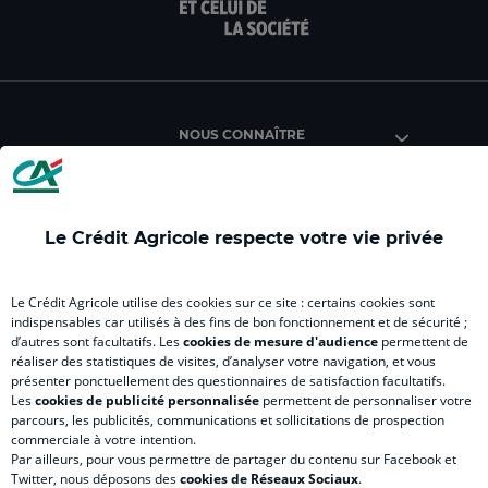
page
page
page
page
Facebook
Instagram
YouTube
Link
du
du
du
du
Crédit
Crédit
Crédit
Crédi
Agricole
Agricole
Agricole
Agric
NOUS CONNAÎTRE
de
de
de
de
Lorraine.
Lorraine.
Lorraine.
Lorra
(
(
(
(
nouvel
nouvel
nouvel
nouv
Le Crédit Agricole respecte votre vie privée
onglet
onglet
onglet
ongl
RELATION BANQUE CLIENT
)
)
)
)
Le Crédit Agricole utilise des cookies sur ce site : certains cookies sont
indispensables car utilisés à des fins de bon fonctionnement et de sécurité ;
d’autres sont facultatifs. Les
cookies de mesure d'audience
permettent de
SITES SPECIALISES
réaliser des statistiques de visites, d’analyser votre navigation, et vous
présenter ponctuellement des questionnaires de satisfaction facultatifs.
Les
cookies de publicité personnalisée
permettent de personnaliser votre
parcours, les publicités, communications et sollicitations de prospection
commerciale à votre intention.
Par ailleurs, pour vous permettre de partager du contenu sur Facebook et
Accessibilité numérique du site
Twitter, nous déposons des
cookies de Réseaux Sociaux
.