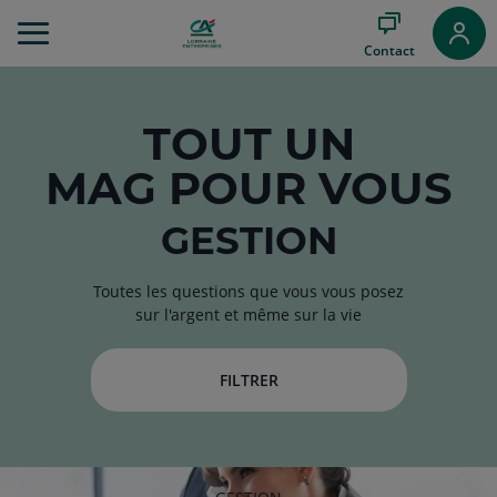
Aller
au
Contact
Menu
Aller au
Contenu
Aller
TOUT
UN
au
MAG
POUR VOUS
Pied
de
page
GESTION
Toutes les questions que vous vous posez
sur l'argent et même sur la vie
FILTRER
RUBRIQUE