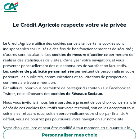
Agricole
Agricole
Agricole
Agricole
Agri
(
(
(
(
(
nouvel
nouvel
nouvel
nouvel
nou
Le Crédit Agricole respecte votre vie privée
onglet
onglet
onglet
onglet
ong
RELATION BANQUE CLIENT
)
)
)
)
)
Le Crédit Agricole utilise des cookies sur ce site : certains cookies sont
indispensables car utilisés à des fins de bon fonctionnement et de sécurité ;
d’autres sont facultatifs. Les
cookies de mesure d'audience
permettent de
SITES SPECIALISES
réaliser des statistiques de visites, d’analyser votre navigation, et vous
présenter ponctuellement des questionnaires de satisfaction facultatifs.
Les
cookies de publicité personnalisée
permettent de personnaliser votre
parcours, les publicités, communications et sollicitations de prospection
commerciale à votre intention.
Par ailleurs, pour vous permettre de partager du contenu sur Facebook et
Accessibilité numérique du site
Twitter, nous déposons des
cookies de Réseaux Sociaux
.
Nous vous invitons à nous faire part dès à présent de vos choix concernant le
dépôt de ces cookies facultatifs sur votre terminal, soit en les acceptant tous,
soit en les refusant tous, soit en personnalisant votre choix par finalité. A
MENTIONS LEGALES
défaut, vous ne pourrez pas poursuivre votre navigation sur notre site.
COOKIES ET POLITIQUE DE PROTECTION DES DONNÉES PERSONNELLES DU SITE IN
Votre choix est libre et peut être modifié à tout moment, en cliquant sur le
lien "Cookies", en bas de page.
POLITIQUE DE PROTECTION DES DONNÉES PERSONNELLES DE LA CAISSE RÉGIONA
Personnaliser mes choix