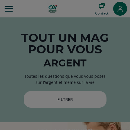
Aller
au
Contact
Menu
Aller au
Contenu
Aller
TOUT
UN MAG
au
POUR VOUS
Pied
de
page
ARGENT
Toutes les questions que vous vous posez
sur l'argent et même sur la vie
FILTRER
RUBRIQUE