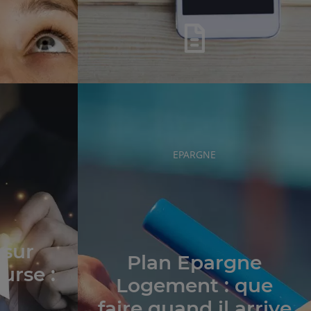
RUBRIQUE
EPARGNE
DE
L'ARTICLE
 sur
Plan Epargne
urse :
Logement : que
faire quand il arrive