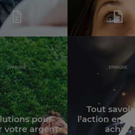
RUBRIQUE
RUBRIQUE
EPARGNE
EPARGNE
DE
DE
L'ARTICLE
L'ARTICLE
Tout savoir
lutions pour
l’action en bo
r votre argent
achat,