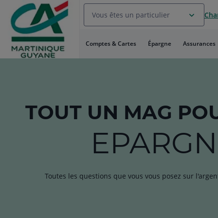
Aller
Vous êtes un particulier
Chan
au
Menu
Aller au
Comptes & Cartes
Épargne
Assurances
Contenu
Aller
au
Pied
de
page
TOUT
UN MAG
POU
EPARGN
Toutes les questions que vous vous posez sur l'argen