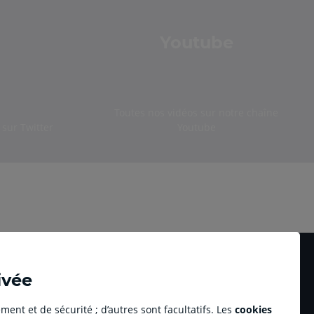
Youtube
Toutes nos vidéos sur notre chaîne
sur Twitter
Youtube
ivée
ment et de sécurité ; d’autres sont facultatifs. Les
cookies