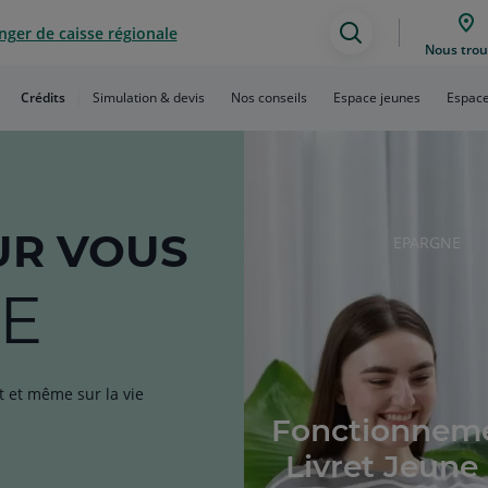
ger de caisse régionale
Assistance
Nous trou
de
Crédits
Simulation & devis
Nos conseils
Espace jeunes
Espace
recherche
R VOUS
RUBRIQUE
EPARGNE
DE
L'ARTICLE
E
t et même sur la vie
Fonctionnem
Livret Jeune 