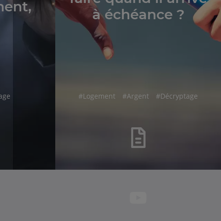
ent,
à échéance ?
hashtag
hashtag
hashtag
age
#
Logement
#
Argent
#
Décryptage