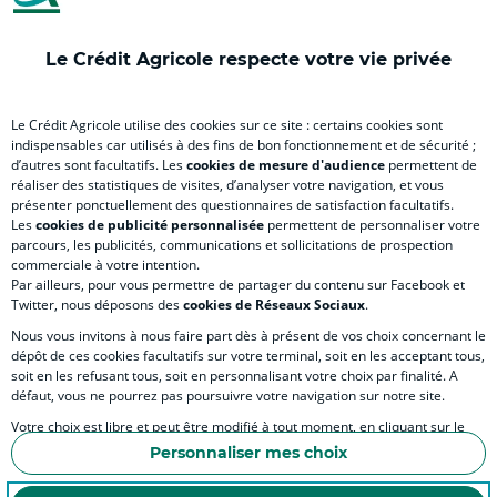
Le Crédit Agricole respecte votre vie privée
EN SAVOIR PLUS
Le Crédit Agricole utilise des cookies sur ce site : certains cookies sont
indispensables car utilisés à des fins de bon fonctionnement et de sécurité ;
d’autres sont facultatifs. Les
cookies de mesure d'audience
permettent de
SITES SPECIALISES
réaliser des statistiques de visites, d’analyser votre navigation, et vous
présenter ponctuellement des questionnaires de satisfaction facultatifs.
Les
cookies de publicité personnalisée
permettent de personnaliser votre
parcours, les publicités, communications et sollicitations de prospection
commerciale à votre intention.
Par ailleurs, pour vous permettre de partager du contenu sur Facebook et
Accessibilité numérique du site
Twitter, nous déposons des
cookies de Réseaux Sociaux
.
Nous vous invitons à nous faire part dès à présent de vos choix concernant le
dépôt de ces cookies facultatifs sur votre terminal, soit en les acceptant tous,
soit en les refusant tous, soit en personnalisant votre choix par finalité. A
MENTIONS LÉGALES
défaut, vous ne pourrez pas poursuivre votre navigation sur notre site.
COOKIES ET POLITIQUE DE PROTECTION DES DONNÉES PERSONNELLES DU SITE IN
Votre choix est libre et peut être modifié à tout moment, en cliquant sur le
lien "Cookies", en bas de page.
POLITIQUE DE PROTECTION DES DONNÉES PERSONNELLES DE LA CAISSE RÉGIONA
Personnaliser mes choix
Pour en savoir plus sur les responsables de traitement et les finalités, cliquez
ESPACE SECURITE ET FRAUDE