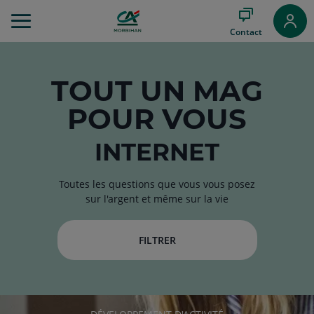
Aller
au
Contact
Menu
Aller au
Contenu
Aller
TOUT
UN MAG
au
POUR VOUS
Pied
de
page
INTERNET
Toutes les questions que vous vous posez
sur l'argent et même sur la vie
FILTRER
RUBRIQUE