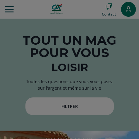
Aller
au
Contact
Menu
Aller au
Contenu
Aller
TOUT
UN MAG
au
POUR VOUS
Pied
de
page
LOISIR
Toutes les questions que vous vous posez
sur l'argent et même sur la vie
FILTRER
RUBRIQUE