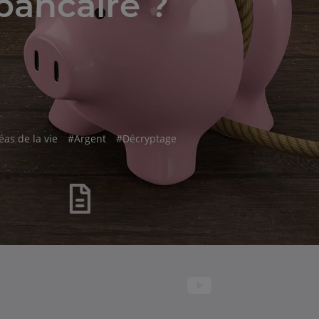
bancaire ?
htag
hashtag
hashtag
éas de la vie
#
Argent
#
Décryptage