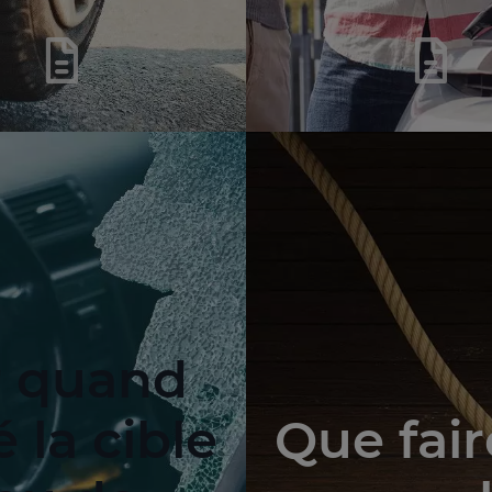
r quand
 la cible
Que fair