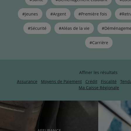
filtrer
les
#Jeunes
#Argent
#Première fois
#Retr
articles
par
#Sécurité
#Aléas de la vie
#Déménageme
thématiques
naviguez
avec
#Carrière
la
touche
navigation
lien
Affiner les résultats
Assurance
Moyens de Paiement
Crédit
Fiscalité
Tend
Ma Caisse Régionale
RUBRIQUE
ASSURANCE