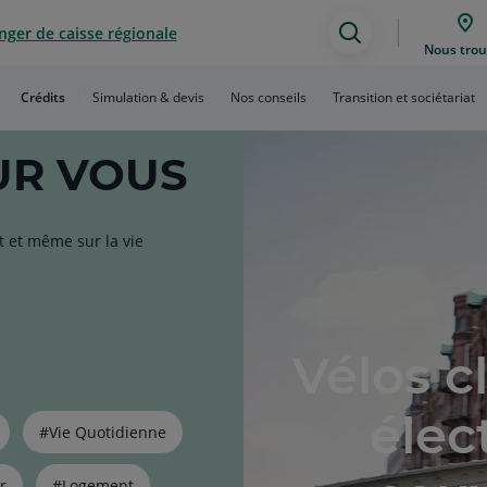
ger de caisse régionale
Assistance
Nous trou
de
Crédits
Simulation & devis
Nos conseils
Transition et sociétariat
recherche
R VOUS
t et même sur la vie
Vélos c
élec
#Vie Quotidienne
r
#Logement