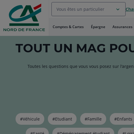
Aller
Vous êtes un particulier
Chan
au
Menu
Aller au
Comptes & Cartes
Épargne
Assurances
Contenu
Aller
au
TOUT
UN MAG
POU
Pied
de
page
Toutes les questions que vous vous posez sur l'argen
Liste
#Véhicule
#Etudiant
#Famille
#Enfants
de
liens
pour
#Santé
#Déménagement étudiant
#Loisi