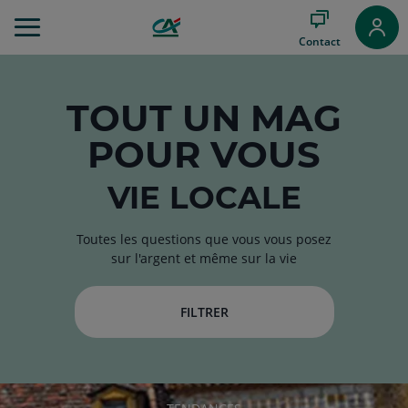
Aller
au
Contact
Menu
Aller au
Contenu
Aller
TOUT
UN MAG
au
POUR VOUS
Pied
de
page
VIE LOCALE
Toutes les questions que vous vous posez
sur l'argent et même sur la vie
FILTRER
RUBRIQUE