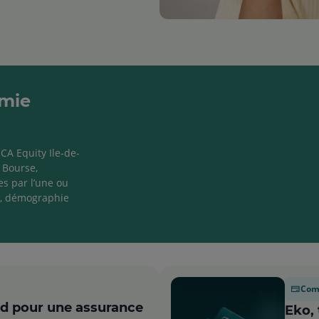
omie
A Equity Ile-de-
 Bourse,
es par l’une ou
e, démographie
Comp
nd pour une assurance
Eko,