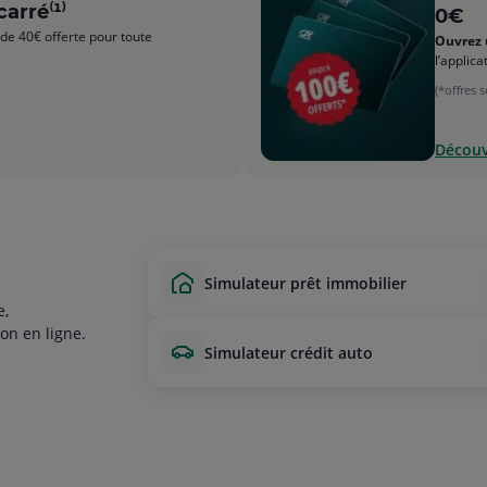
carré⁽¹⁾
0€
de 40€ offerte pour toute
Ouvrez 
l’applic
(*offres 
Découvr
simulateur prêt immobilier
e,
on en ligne.
simulateur crédit auto