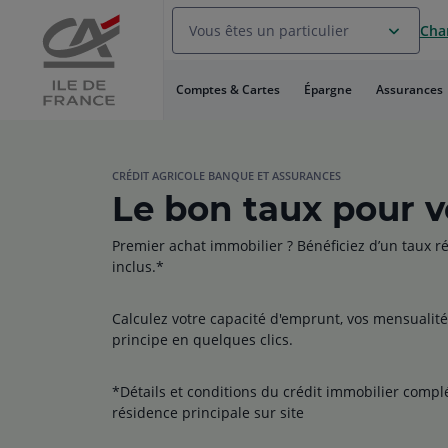
Aller
Vous êtes un particulier
Chan
au
Menu
Aller au
Comptes & Cartes
Épargne
Assurances
Contenu
Aller
au
Pied
de
CRÉDIT AGRICOLE BANQUE ET ASSURANCES
Le bon taux pour vo
page
Premier achat immobilier ? Bénéficiez d’un taux r
inclus.*
Calculez votre capacité d'emprunt, vos mensualit
principe en quelques clics.
*Détails et conditions du crédit immobilier comp
résidence principale sur site