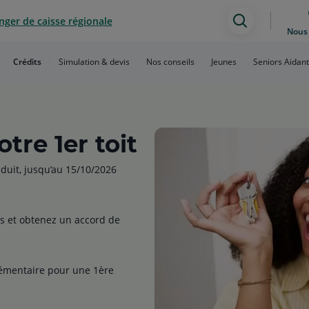
ger de caisse régionale
Assistan
Nous 
de
Crédits
Simulation & devis
Nos conseils
Jeunes
Seniors Aidant
recherch
tre 1er toit
éduit, jusqu’au 15/10/2026
és et obtenez un accord de
lémentaire pour une 1ère