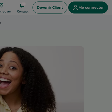
Devenir Client
Me connecter
ce
trouver
Contact
s
e