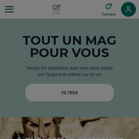
Aller
au
Contact
Menu
Aller au
Contenu
Aller
TOUT
UN MAG
au
POUR VOUS
Pied
de
page
Toutes les questions que vous vous posez
sur l'argent et même sur la vie
FILTRER
RUBRIQUE
ASSURANCE
DE
L'ARTICLE