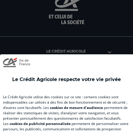
sur
sur
sur
sur
sur
la
la
la
la
la
page
page
page
page
pag
facebook
instagram
youtube
twitter
Tik
du
du
du
du
du
Crédit
Crédit
Crédit
Crédit
Créd
Agricole
Agricole
Agricole
Agricole
Agri
LE CRÉDIT AGRICOLE
(
Master
(
(
Mas
nouvel
(
nouvel
nouvel
(
onglet
nouvel
onglet
onglet
nou
)
onglet
)
)
ong
Le Crédit Agricole respecte votre vie privée
)
)
RELATION BANQUE CLIENT
Le Crédit Agricole utilise des cookies sur ce site : certains cookies sont
indispensables car utilisés à des fins de bon fonctionnement et de sécurité ;
d’autres sont facultatifs. Les
cookies de mesure d'audience
permettent de
SITES SPÉCIALISÉS
réaliser des statistiques de visites, d’analyser votre navigation, et vous
présenter ponctuellement des questionnaires de satisfaction facultatifs.
Les
cookies de publicité personnalisée
permettent de personnaliser votre
parcours, les publicités, communications et sollicitations de prospection