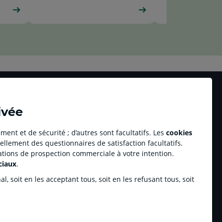
ivée
ment et de sécurité ; d’autres sont facultatifs. Les
cookies
ellement des questionnaires de satisfaction facultatifs.
Accessibilité numérique du site
tations de prospection commerciale à votre intention.
 Agricole Immobilier
Plan du site
ciaux
.
Accessibilité : Partiellement conforme
on d’entreprise
Accessible aux sourds ou malentendants
, soit en les acceptant tous, soit en les refusant tous, soit
ring football
champ.com
 CA