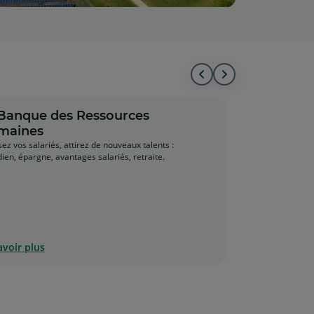
Aller
Aller
au
à
Banque des Ressources
maines
début
la
sez vos salariés, attirez de nouveaux talents :
de
fin
dien, épargne, avantages salariés, retraite.
la
de
liste
la
liste
avoir plus