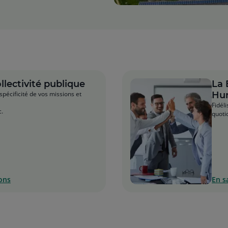
llectivité publique
La 
pécificité de vos missions et
Hu
Fidéli
c.
quoti
ons
En s