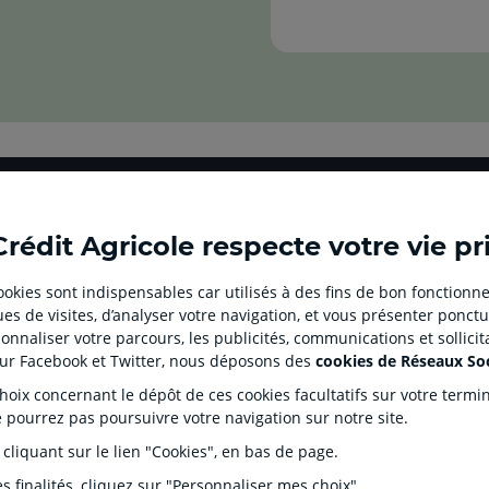
Aller
Aller
Aller
Aller
Aller
sur
sur
sur
sur
sur
Crédit Agricole respecte votre vie pr
la
la
la
la
la
page
page
page
page
page
 cookies sont indispensables car utilisés à des fins de bon fonctionne
facebook
instagram
youtube
twitter
TikTok
es de visites, d’analyser votre navigation, et vous présenter ponctu
UE CLIENT
SITES SPECIALISES
nnaliser votre parcours, les publicités, communications et sollici
du
du
du
du
du
iation
Prêt immobilier en ligne
Crédit
sur Facebook et Twitter, nous déposons des
cookies de Réseaux So
Crédit
Crédit
Crédit
Crédit
Crédit
Agences immobilières
Créati
Square Habitat
Agricole
Agricole
Agricole
Agricole
Agricole
ix concernant le dépôt de ces cookies facultatifs sur votre terminal
mentaires
Sponso
Service de télésurveillance
e pourrez pas poursuivre votre navigation sur notre site.
Master
Master
Master
Master
Master
Plein
Espace Personnes
des Dépôts et de Résolution (FGDR)
Relais
(
(
(
(
(
 cliquant sur le lien "Cookies", en bas de page.
Protégées
nouvel
nouvel
nouvel
nouvel
nouvel
Espace Succession
s finalités, cliquez sur "Personnaliser mes choix".