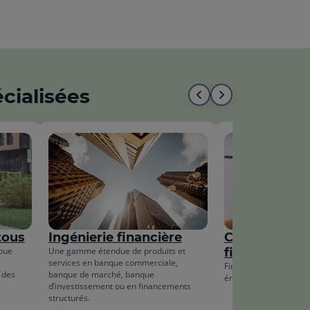
écialisées
Aller
Aller
au
à
début
la
de
fin
la
de
liste
la
tous
Ingénierie financière
Crédit-bail et
liste
ibue
Une gamme étendue de produits et
financement 
services en banque commerciale,
Financer vos projets d
 des
banque de marché, banque
énergétique et d’équi
d’investissement ou en financements
structurés.