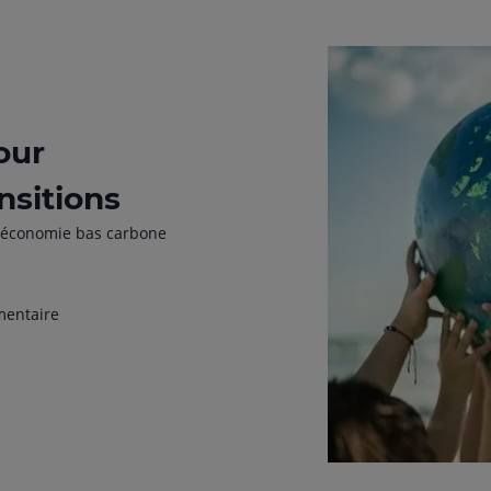
our
nsitions
ne économie bas carbone
imentaire