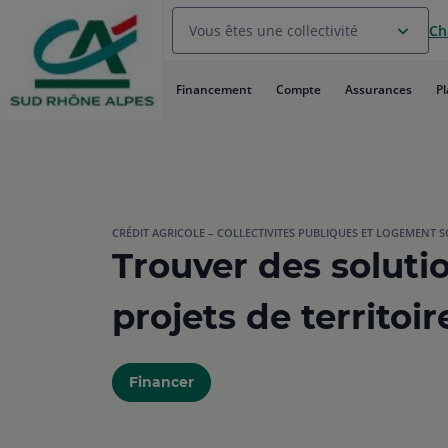
Aller
Vous êtes une collectivité
Ch
au
Menu
Aller au
Financement
Compte
Assurances
P
Contenu
Aller
au
Pied
de
page
CRÉDIT AGRICOLE – COLLECTIVITES PUBLIQUES ET LOGEMENT S
Trouver des soluti
projets de territoir
Financer