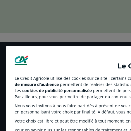
Le 
Le Crédit Agricole utilise des cookies sur ce site : certains
de mesure d'audience
permettent de réaliser des statistiqu
LE CREDIT AGRICOLE
RELATION BANQ
Les
cookies de publicité personnalisée
permettent de perso
Informations réglementées
Réclamation et méd
Par ailleurs, pour vous permettre de partager du contenu 
Espace sociétaire
Tarifs
Nous vous invitons à nous faire part dès à présent de vos cho
Éthique
Informations régle
en personnalisant votre choix par finalité. A défaut, vous n
Groupe Crédit Agricole
Recrutement
Ma caisse régionale
Fonds de Garantie 
Votre choix est libre et peut être modifié à tout moment, en
Informations
Rapport d’activité
Pour en savoir plus sur les responsables de traitement et le