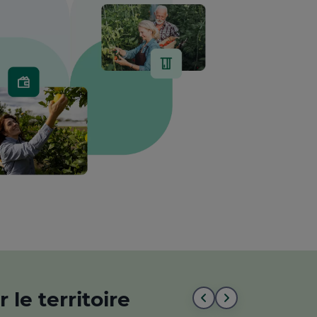
 le territoire
Aller
Aller