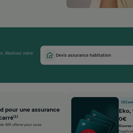
n. Réalisez votre
devis assurance habitation
Comp
nd pour une assurance
Eko,
carré⁽¹⁾
0€
de 40€ offerte pour toute
Ouvrez 
l’applic