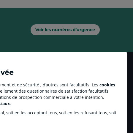
Voir les numéros d'urgence
ivée
ment et de sécurité ; d’autres sont facultatifs. Les
cookies
ellement des questionnaires de satisfaction facultatifs.
Accessibilité numérique du site
tations de prospection commerciale à votre intention.
ciaux
.
 professionnel Youzful
Plan du site
Accessibilité : Partiellement conforme
se by CA
, soit en les acceptant tous, soit en les refusant tous, soit
Accessible aux sourds ou malentendants
riats sportifs
hamp.com