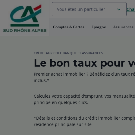
Aller
Vous êtes un particulier
Chan
au
Menu
Aller au
Comptes & Cartes
Épargne
Assurances
Contenu
Aller
au
Pied
de
CRÉDIT AGRICOLE BANQUE ET ASSURANCES
Le bon taux pour vo
page
Premier achat immobilier ? Bénéficiez d’un taux r
inclus.*
Calculez votre capacité d'emprunt, vos mensualit
principe en quelques clics.
*Détails et conditions du crédit immobilier comp
résidence principale sur site