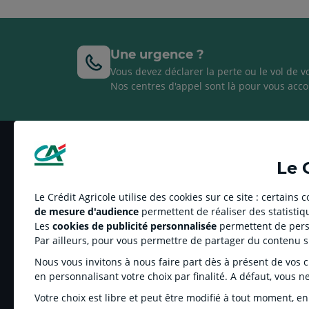
Une urgence ?
Vous devez déclarer la perte ou le vol de v
Nos centres d'appel sont là pour vous acco
Le 
Le Crédit Agricole utilise des cookies sur ce site : certains
de mesure d'audience
permettent de réaliser des statistiqu
LE CREDIT AGRICOLE
RELATION BANQU
Les
cookies de publicité personnalisée
permettent de perso
Par ailleurs, pour vous permettre de partager du contenu 
Informations réglementées
Réclamation et méd
Banque coopérative
Tarifs
Nous vous invitons à nous faire part dès à présent de vos cho
Ma caisse régionale
Informations régle
en personnalisant votre choix par finalité. A défaut, vous n
Éthique
Recrutement
Votre choix est libre et peut être modifié à tout moment, en
Groupe Crédit Agricole
Fonds de Garantie d