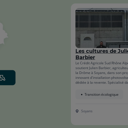
Les cultures de Jul
Barbier
Le Crédit Agricole Sud Rhône Alp
soutient Julien Barbier, agriculte
la Drôme à Soyans, dans son pro
innovant d'installation photovolt
dédiée à la revente. Spécialisé d
cultures diversifiées et l'élevage 
viande, Julien bénéficie d'un fin
Transition écologique
pour cette initiative durable. Ce p
s'inscrit dans une démarche de
modernisation de l'exploitation t
Soyans
respectant les traditions agricole
locales.