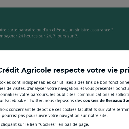
otre carte bancaire ou d’un chèque, un sinistre assurance ?
mpagner 24 heures sur 24, 7 jours sur 7.
Ouvert
Ouvert
Ouvert
Ouvert
Ouvert
Crédit Agricole respecte votre vie pr
dans
dans
dans
dans
dans
un
un
un
un
un
 cookies sont indispensables car utilisés à des fins de bon fonctionne
nouvel
nouvel
nouvel
nouvel
nouvel
es de visites, d’analyser votre navigation, et vous présenter ponctu
onglet
onglet
onglet
onglet
onglet
E CLIENT
SITES SPECIALISES
nnaliser votre parcours, les publicités, communications et sollici
:
:
:
:
:
sur Facebook et Twitter, nous déposons des
cookies de Réseaux So
iation
Prêt immobilier en ligne
Réseau
aller
Aller
aller
aller
Aller
J'écorénove mon logement
Propul
ix concernant le dépôt de ces cookies facultatifs sur votre terminal
sur
sur
sur
sur
sur
mentaires
Agences immobilières
Partena
e pourrez pas poursuivre votre navigation sur notre site.
Square Habitat
la
la
la
la
la
Pleinc
 cliquant sur le lien "Cookies", en bas de page.
Service de télésurveillance
es Dépôts et de Résolution (FGDR)
page
page
page
page
page