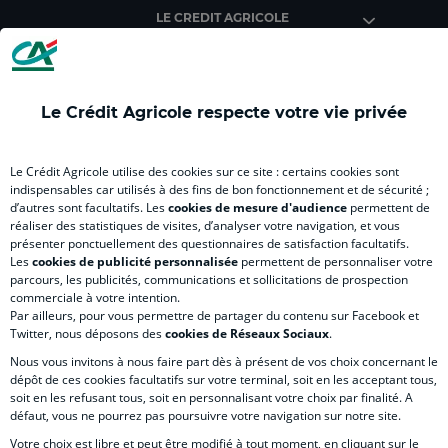
Agricole
Agricole
Agricole
Agricole
Agri
LE CREDIT AGRICOLE
(
(
(
(
(
nouvel
nouvel
nouvel
nouvel
nou
onglet
onglet
onglet
onglet
ong
)
)
)
)
)
Le Crédit Agricole respecte votre vie privée
INFORMATIONS CLIENTS
Le Crédit Agricole utilise des cookies sur ce site : certains cookies sont
indispensables car utilisés à des fins de bon fonctionnement et de sécurité ;
d’autres sont facultatifs. Les
cookies de mesure d'audience
permettent de
SITES SPECIALISES
réaliser des statistiques de visites, d’analyser votre navigation, et vous
présenter ponctuellement des questionnaires de satisfaction facultatifs.
Les
cookies de publicité personnalisée
permettent de personnaliser votre
parcours, les publicités, communications et sollicitations de prospection
commerciale à votre intention.
Par ailleurs, pour vous permettre de partager du contenu sur Facebook et
Accessibilité numérique du site
Twitter, nous déposons des
cookies de Réseaux Sociaux
.
Nous vous invitons à nous faire part dès à présent de vos choix concernant le
dépôt de ces cookies facultatifs sur votre terminal, soit en les acceptant tous,
soit en les refusant tous, soit en personnalisant votre choix par finalité. A
MENTIONS LÉGALES
défaut, vous ne pourrez pas poursuivre votre navigation sur notre site.
COOKIES ET POLITIQUE DE PROTECTION DES DONNÉES PERSONNELLES DU SITE IN
Votre choix est libre et peut être modifié à tout moment, en cliquant sur le