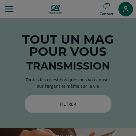
Aller
au
Contact
Menu
Aller au
Contenu
Aller
TOUT
UN MAG
au
POUR VOUS
Pied
de
page
TRANSMISSION
Toutes les questions que vous vous posez
sur l'argent et même sur la vie
FILTRER
RUBRIQUE