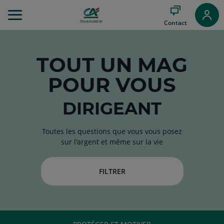
Aller
au
Contact
Menu
Aller au
Contenu
Aller
TOUT
UN MAG
au
POUR VOUS
Pied
de
page
DIRIGEANT
Toutes les questions que vous vous posez
sur l'argent et même sur la vie
FILTRER
RUBRIQUE