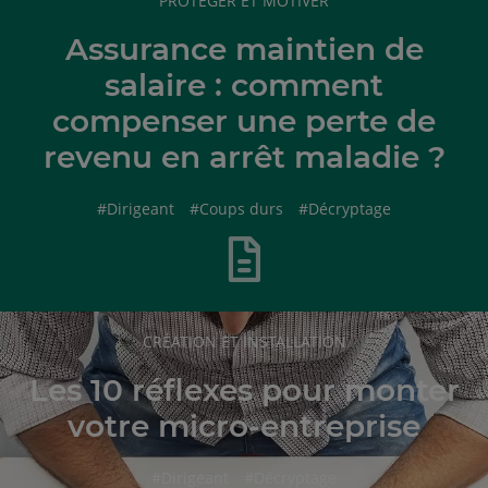
PROTÉGER ET MOTIVER
DE
L'ARTICLE
Assurance maintien de
salaire : comment
compenser une perte de
revenu en arrêt maladie ?
hashtag
hashtag
hashtag
#
Dirigeant
#
Coups durs
#
Décryptage
RUBRIQUE
CRÉATION ET INSTALLATION
DE
L'ARTICLE
Les 10 réflexes pour monter
votre micro-entreprise
hashtag
hashtag
#
Dirigeant
#
Décryptage