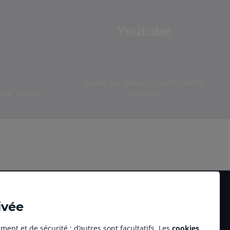
Youtube
Toutes nos vidéos sur notre chaîne
sur Twitter
Youtube
ivée
ment et de sécurité ; d’autres sont facultatifs. Les
cookies