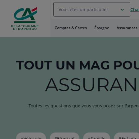
Aller
Vous êtes un particulier
Chan
au
Menu
Aller au
Comptes & Cartes
Épargne
Assurances
Contenu
Aller
au
Pied
de
TOUT
UN MAG
POU
page
ASSURAN
Toutes les questions que vous vous posez sur l'argen
Liste
#Véhicule
#Etudiant
#Famille
#Enfants