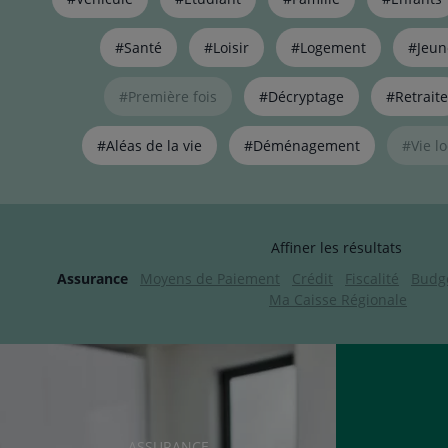
de
liens
pour
#Santé
#Loisir
#Logement
#Jeun
filtrer
les
#Première fois
#Décryptage
#Retraite
articles
par
#Aléas de la vie
#Déménagement
#Vie lo
thématiques
naviguez
avec
la
touche
Affiner les résultats
navigation
lien
Assurance
Moyens de Paiement
Crédit
Fiscalité
Budg
Ma Caisse Régionale
RUBRIQUE
ASSURANCE