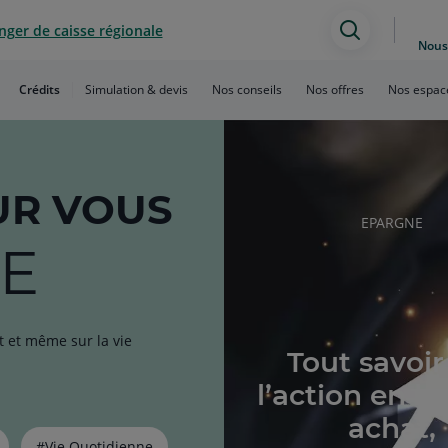
ger de caisse régionale
Assistan
Nous
de
Crédits
Simulation & devis
Nos conseils
Nos offres
Nos espac
recherch
R VOUS
RUBRIQUE
EPARGNE
DE
E
L'ARTICLE
t et même sur la vie
Tout savoir
l’action en bo
achat,
#Vie Quotidienne