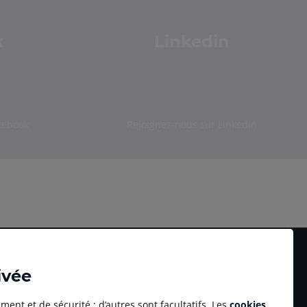
k
Linkedin
cebook
Rejoignez-nous sur Linkedin
ivée
ment et de sécurité ; d’autres sont facultatifs. Les
cookies