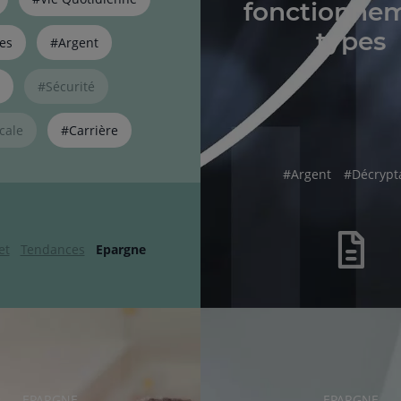
fonctionnem
types
es
#Argent
#Sécurité
cale
#Carrière
hashtag
hashtag
#
Argent
#
Décrypt
et
Tendances
Epargne
RUBRIQUE
RUBRIQUE
EPARGNE
EPARGNE