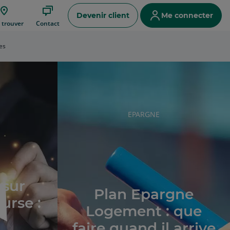
Devenir client
Me connecter
ce
 trouver
Contact
es
e
RUBRIQUE
EPARGNE
DE
L'ARTICLE
 sur
Plan Epargne
urse :
Logement : que
faire quand il arrive