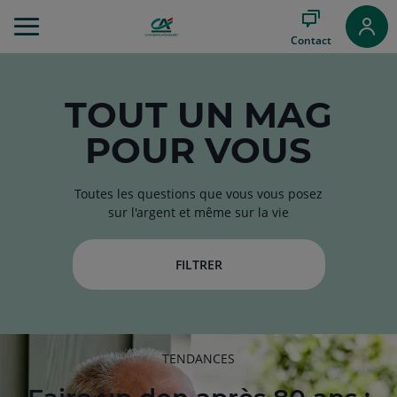
Aller
au
Contact
Menu
Aller au
Contenu
Aller
TOUT
UN MAG
au
POUR VOUS
Pied
de
page
Toutes les questions que vous vous posez
sur l'argent et même sur la vie
FILTRER
RUBRIQUE
TENDANCES
DE
L'ARTICLE