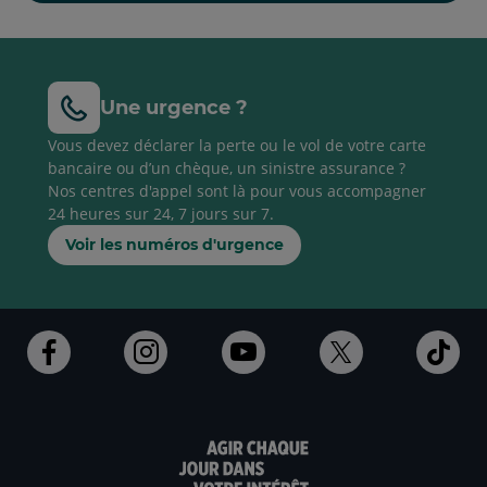
Une urgence ?
Vous devez déclarer la perte ou le vol de votre carte
bancaire ou d’un chèque, un sinistre assurance ?
Nos centres d'appel sont là pour vous accompagner
24 heures sur 24, 7 jours sur 7.
Voir les numéros d'urgence
Ouvert
Ouvert
Ouvert
Ouvert
Ouv
dans
dans
dans
dans
dan
un
un
un
un
un
nouvel
nouvel
nouvel
nouvel
nou
onglet
onglet
onglet
onglet
ong