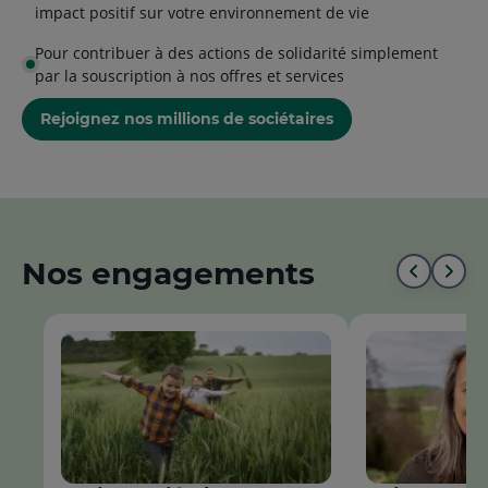
impact positif sur votre environnement de vie
Pour contribuer à des actions de solidarité simplement
par la souscription à nos offres et services
Rejoignez nos millions de sociétaires
Nos engagements
Aller
All
au
à
début
la
de
fin
la
de
liste
la