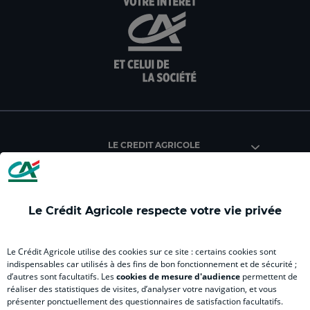
:
:
:
:
:
aller
Aller
aller
aller
Alle
sur
sur
sur
sur
sur
la
la
la
la
la
page
page
page
page
pag
facebook
instagram
youtube
twitter
Tik
du
du
du
du
du
Crédit
Crédit
Crédit
Crédit
Créd
Agricole
Agricole
Agricole
Agricole
Agri
LE CREDIT AGRICOLE
(
Master
(
(
Mas
nouvel
(
nouvel
nouvel
(
onglet
nouvel
onglet
onglet
nou
)
onglet
)
)
ong
Le Crédit Agricole respecte votre vie privée
)
)
RELATION BANQUE CLIENT
Le Crédit Agricole utilise des cookies sur ce site : certains cookies sont
indispensables car utilisés à des fins de bon fonctionnement et de sécurité ;
d’autres sont facultatifs. Les
cookies de mesure d'audience
permettent de
SITES SPECIALISES
réaliser des statistiques de visites, d’analyser votre navigation, et vous
présenter ponctuellement des questionnaires de satisfaction facultatifs.