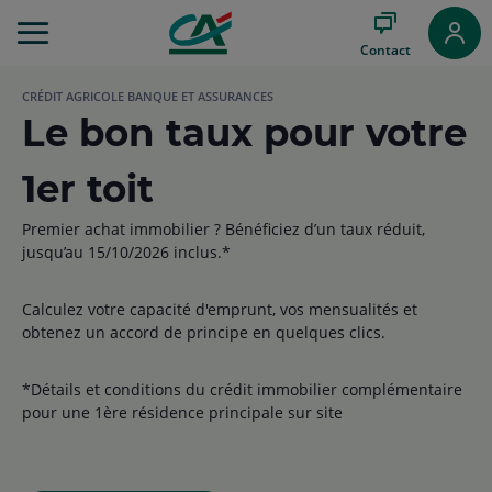
Aller
au
Contact
Menu
Aller au
CRÉDIT AGRICOLE BANQUE ET ASSURANCES
Contenu
Le bon taux pour votre
Aller
au
Pied
1er toit
de
page
Premier achat immobilier ? Bénéficiez d’un taux réduit,
jusqu’au 15/10/2026 inclus.*
Calculez votre capacité d'emprunt, vos mensualités et
obtenez un accord de principe en quelques clics.
*Détails et conditions du crédit immobilier complémentaire
pour une 1ère résidence principale sur site