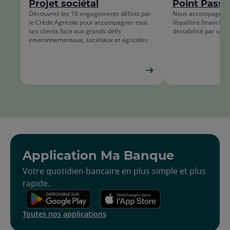
Projet sociétal
Point Passe
list
Découvrez les 10 engagements définis par
Nous accompagnons 
le Crédit Agricole pour accompagner tous
l’équilibre financier
ses clients face aux grands défis
déstabilisé par un 
environnementaux, sociétaux et agricoles
Application Ma Banque
Votre quotidien bancaire en plus simple et plus
rapide.
Toutes nos applications