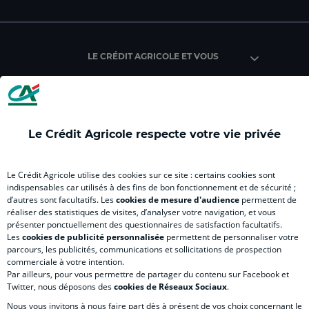
du
du
du
du
du
du
Crédit
Crédit
Crédit
Crédit
Crédit
Cré
Agricole
Agricole
Agricole
Agricole
Agricole
Agr
LE CRÉDIT AGRICOLE ET VOUS
du
du
du
du
Master
du
Finistère
Finistère
Finistère
Finistère
(
Fin
(
(
(
(
nouvel
(
nouvel
nouvel
nouvel
nouvel
onglet
nou
onglet
onglet
onglet
onglet
)
ong
INFORMATIONS FINANCIÈRES ET
Le Crédit Agricole respecte votre vie privée
RÉGLEMENTAIRES
)
)
)
)
)
Le Crédit Agricole utilise des cookies sur ce site : certains cookies sont
indispensables car utilisés à des fins de bon fonctionnement et de sécurité ;
d’autres sont facultatifs. Les
cookies de mesure d'audience
permettent de
NOUS CONTACTER
réaliser des statistiques de visites, d’analyser votre navigation, et vous
présenter ponctuellement des questionnaires de satisfaction facultatifs.
Les
cookies de publicité personnalisée
permettent de personnaliser votre
parcours, les publicités, communications et sollicitations de prospection
commerciale à votre intention.
Par ailleurs, pour vous permettre de partager du contenu sur Facebook et
Accessibilité numérique du site
Twitter, nous déposons des
cookies de Réseaux Sociaux
.
Nous vous invitons à nous faire part dès à présent de vos choix concernant le