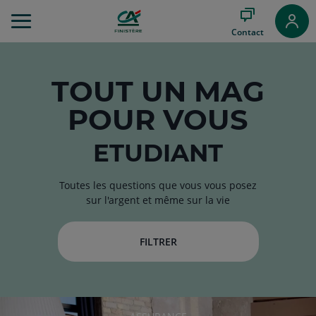
Aller
au
Contact
Menu
Aller au
Contenu
Aller
TOUT
UN MAG
au
POUR VOUS
Pied
de
page
ETUDIANT
Toutes les questions que vous vous posez
sur l'argent et même sur la vie
FILTRER
RUBRIQUE