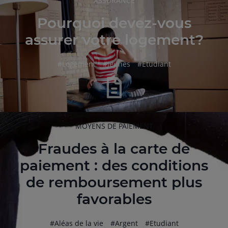
ASSURANCE
DE
L'ARTICLE
Pourquoi devez-vous
assurer votre logement?
hashtag
hashtag
hashtag
#
Logement
#
Jeunes
#
Etudiant
RUBRIQUE
MOYENS DE PAIEMENT
DE
L'ARTICLE
Fraudes à la carte de
paiement : des conditions
de remboursement plus
favorables
hashtag
hashtag
hashtag
#
Aléas de la vie
#
Argent
#
Etudiant