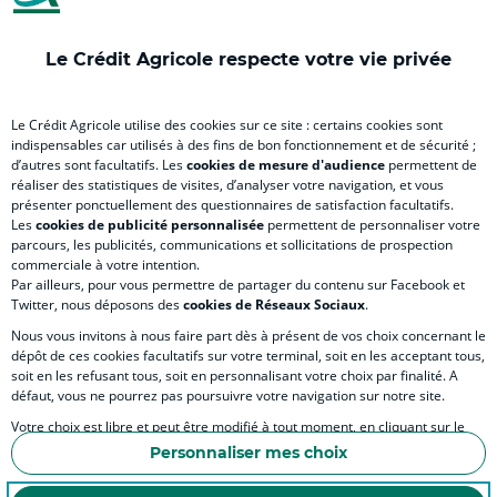
onglet
onglet
onglet
onglet
ong
)
)
)
)
)
Le Crédit Agricole respecte votre vie privée
RELATION BANQUE CLIENT
Le Crédit Agricole utilise des cookies sur ce site : certains cookies sont
indispensables car utilisés à des fins de bon fonctionnement et de sécurité ;
d’autres sont facultatifs. Les
cookies de mesure d'audience
permettent de
SITES SPECIALISES
réaliser des statistiques de visites, d’analyser votre navigation, et vous
présenter ponctuellement des questionnaires de satisfaction facultatifs.
Les
cookies de publicité personnalisée
permettent de personnaliser votre
parcours, les publicités, communications et sollicitations de prospection
commerciale à votre intention.
Par ailleurs, pour vous permettre de partager du contenu sur Facebook et
Accessibilité numérique du site
Twitter, nous déposons des
cookies de Réseaux Sociaux
.
Nous vous invitons à nous faire part dès à présent de vos choix concernant le
dépôt de ces cookies facultatifs sur votre terminal, soit en les acceptant tous,
soit en les refusant tous, soit en personnalisant votre choix par finalité. A
MENTIONS LÉGALES
défaut, vous ne pourrez pas poursuivre votre navigation sur notre site.
COOKIES ET POLITIQUE DE PROTECTION DES DONNÉES PERSONNELLES DU SITE IN
Votre choix est libre et peut être modifié à tout moment, en cliquant sur le
lien "Cookies", en bas de page.
POLITIQUE DE PROTECTION DES DONNÉES PERSONNELLES DE LA CAISSE RÉGIONA
Personnaliser mes choix
Pour en savoir plus sur les responsables de traitement et les finalités, cliquez
ESPACE SECURITE ET FRAUDE