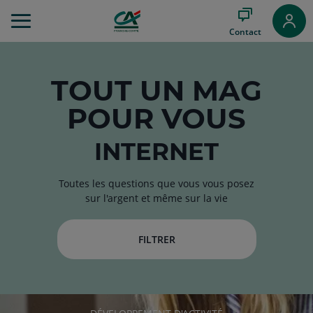
Aller
au
Contact
Menu
Aller au
Contenu
Aller
TOUT
UN MAG
au
POUR VOUS
Pied
de
page
INTERNET
Toutes les questions que vous vous posez
sur l'argent et même sur la vie
FILTRER
RUBRIQUE