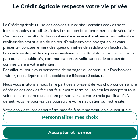
)
)
)
)
)
Le Crédit Agricole respecte votre vie privée
RELATION BANQUE CLIENT
Le Crédit Agricole utilise des cookies sur ce site : certains cookies sont
indispensables car utilisés à des fins de bon fonctionnement et de sécurité ;
d’autres sont facultatifs. Les
cookies de mesure d'audience
permettent de
SITES SPECIALISES
réaliser des statistiques de visites, d’analyser votre navigation, et vous
présenter ponctuellement des questionnaires de satisfaction facultatifs.
Les
cookies de publicité personnalisée
permettent de personnaliser votre
parcours, les publicités, communications et sollicitations de prospection
commerciale à votre intention.
Par ailleurs, pour vous permettre de partager du contenu sur Facebook et
Accessibilité numérique du site
Twitter, nous déposons des
cookies de Réseaux Sociaux
.
Nous vous invitons à nous faire part dès à présent de vos choix concernant le
dépôt de ces cookies facultatifs sur votre terminal, soit en les acceptant tous,
soit en les refusant tous, soit en personnalisant votre choix par finalité. A
MENTIONS LÉGALES
défaut, vous ne pourrez pas poursuivre votre navigation sur notre site.
COOKIES ET POLITIQUE DE PROTECTION DES DONNÉES PERSONNELLES DU SITE IN
Votre choix est libre et peut être modifié à tout moment, en cliquant sur le
lien "Cookies", en bas de page.
POLITIQUE DE PROTECTION DES DONNÉES PERSONNELLES DE LA CAISSE RÉGIONA
Personnaliser mes choix
Pour en savoir plus sur les responsables de traitement et les finalités, cliquez
ESPACE SECURITE ET FRAUDE
sur "Personnaliser mes choix".
Accepter et fermer
COOKIES