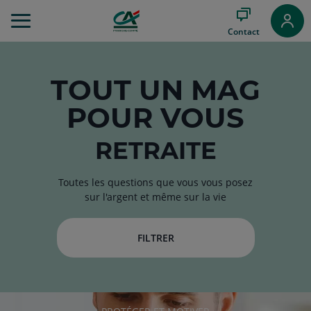
Aller
au
Contact
Menu
Aller au
Contenu
Aller
TOUT
UN MAG
au
POUR VOUS
Pied
de
page
RETRAITE
Toutes les questions que vous vous posez
sur l'argent et même sur la vie
FILTRER
RUBRIQUE