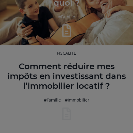
quoi ?
hashtag
#
Famille
RUBRIQUE
FISCALITÉ
DE
L'ARTICLE
Comment réduire mes
impôts en investissant dans
l’immobilier locatif ?
hashtag
hashtag
#
Famille
#
Immobilier