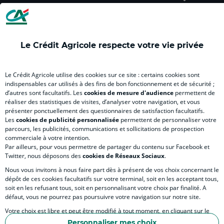
(
(
(
(
(
nouvel
nouvel
nouvel
nouvel
nou
onglet
onglet
onglet
onglet
ong
)
)
)
)
)
Le Crédit Agricole respecte votre vie privée
RELATION BANQUE CLIENT
Le Crédit Agricole utilise des cookies sur ce site : certains cookies sont
indispensables car utilisés à des fins de bon fonctionnement et de sécurité ;
d’autres sont facultatifs. Les
cookies de mesure d'audience
permettent de
SITES SPECIALISES
réaliser des statistiques de visites, d’analyser votre navigation, et vous
présenter ponctuellement des questionnaires de satisfaction facultatifs.
Les
cookies de publicité personnalisée
permettent de personnaliser votre
parcours, les publicités, communications et sollicitations de prospection
commerciale à votre intention.
Par ailleurs, pour vous permettre de partager du contenu sur Facebook et
Accessibilité numérique du site
Twitter, nous déposons des
cookies de Réseaux Sociaux
.
Nous vous invitons à nous faire part dès à présent de vos choix concernant le
dépôt de ces cookies facultatifs sur votre terminal, soit en les acceptant tous,
soit en les refusant tous, soit en personnalisant votre choix par finalité. A
MENTIONS LÉGALES
défaut, vous ne pourrez pas poursuivre votre navigation sur notre site.
COOKIES ET POLITIQUE DE PROTECTION DES DONNÉES PERSONNELLES DU SITE
Votre choix est libre et peut être modifié à tout moment, en cliquant sur le
lien "Cookies", en bas de page.
POLITIQUE DE PROTECTION DES DONNÉES PERSONNELLES DE LA CAISSE RÉGIONA
Personnaliser mes choix