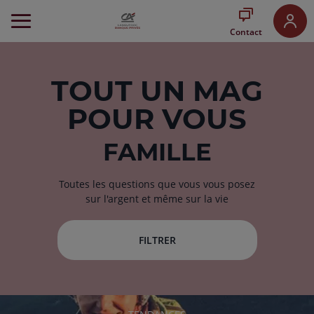
Aller
au
Contact
Menu
Aller au
Contenu
Aller
TOUT
UN MAG
au
POUR VOUS
Pied
de
page
FAMILLE
Toutes les questions que vous vous posez
sur l'argent et même sur la vie
FILTRER
RUBRIQUE