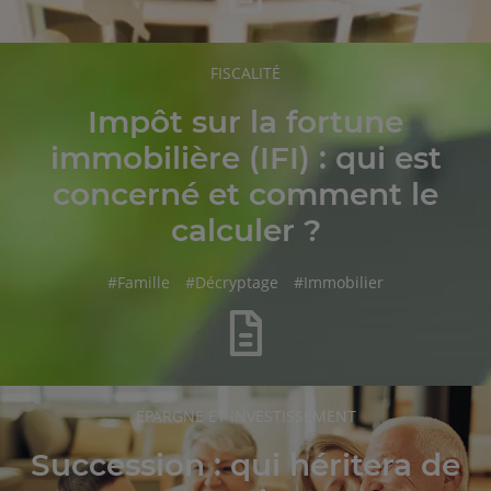
RUBRIQUE
FISCALITÉ
DE
L'ARTICLE
Impôt sur la fortune
immobilière (IFI) : qui est
concerné et comment le
calculer ?
hashtag
hashtag
hashtag
#
Famille
#
Décryptage
#
Immobilier
RUBRIQUE
EPARGNE ET INVESTISSEMENT
DE
L'ARTICLE
Succession : qui héritera de