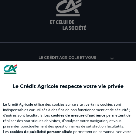
Crédit
Crédit
Crédit
Crédit
Créd
Agricole
Agricole
Agricole
Agricole
Agri
du
du
du
Master
du
Morbihan
Morbihan
Morbihan
(
Mor
(
(
(
nouvel
(
nouvel
nouvel
nouvel
onglet
nou
onglet
onglet
onglet
)
ong
)
)
)
)
LE CRÉDIT AGRICOLE ET VOUS
Le Crédit Agricole respecte votre vie privée
EN SAVOIR PLUS
Le Crédit Agricole utilise des cookies sur ce site : certains cookies sont
indispensables car utilisés à des fins de bon fonctionnement et de sécurité ;
d’autres sont facultatifs. Les
cookies de mesure d'audience
permettent de
SITES SPECIALISES
réaliser des statistiques de visites, d’analyser votre navigation, et vous
présenter ponctuellement des questionnaires de satisfaction facultatifs.
Les
cookies de publicité personnalisée
permettent de personnaliser votre