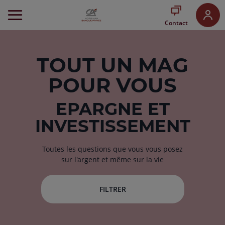
Aller
au
Contact
Menu
Aller au
Contenu
Aller
TOUT
UN MAG
au
POUR VOUS
Pied
de
page
EPARGNE ET
INVESTISSEMENT
Toutes les questions que vous vous posez
sur l'argent et même sur la vie
FILTRER