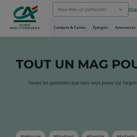
Aller
Vous êtes un particulier
Chan
au
Menu
Aller au
Comptes & Cartes
Épargne
Assurances
Contenu
Aller
au
Pied
de
TOUT
UN MAG
POU
page
Toutes les questions que vous vous posez sur l'argen
Liste
#Véhicule
#Etudiant
#Famille
#Enfants