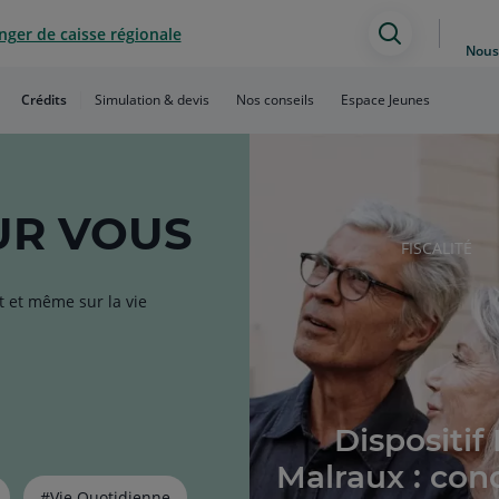
ger de caisse régionale
Assistan
Nous
de
Crédits
Simulation & devis
Nos conseils
Espace Jeunes
recherch
R VOUS
RUBRIQUE
FISCALITÉ
DE
L'ARTICLE
t et même sur la vie
Dispositif 
Malraux : con
#Vie Quotidienne