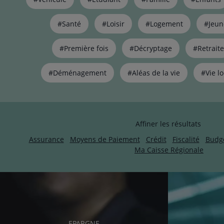
de
liens
pour
#Santé
#Loisir
#Logement
#Jeun
filtrer
les
#Première fois
#Décryptage
#Retraite
articles
par
#Déménagement
#Aléas de la vie
#Vie lo
thématiques
naviguez
avec
la
touche
Affiner les résultats
navigation
lien
Assurance
Moyens de Paiement
Crédit
Fiscalité
Budg
Ma Caisse Régionale
RUBRIQUE
EPARGNE