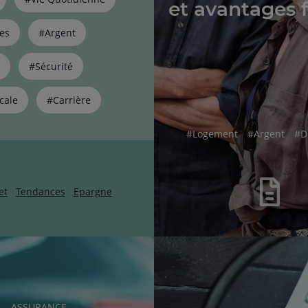
et avantages 
es
#Argent
#Sécurité
cale
#Carrière
hashtag
hashtag
ha
#
Logement
#
Argent
#
D
et
Tendances
Epargne
RUBRIQUE
ASSURANCE