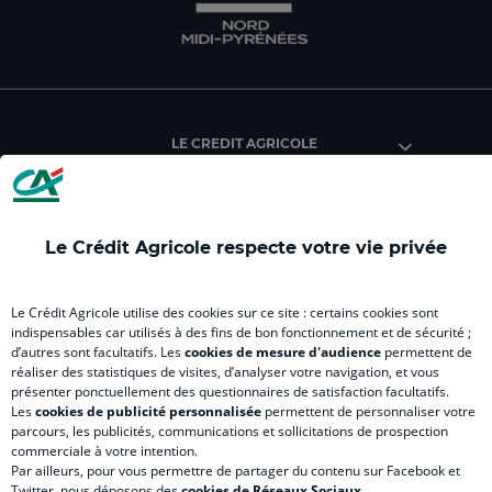
Crédit
Crédit
Crédit
Crédit
Créd
Agricole
Agricole
Agricole
Agricole
Agri
NMP
NMP
NMP
NMP
NM
(
(
(
(
(
nouvel
nouvel
nouvel
nouvel
nou
LE CREDIT AGRICOLE
onglet
onglet
onglet
onglet
ong
)
)
)
)
)
Le Crédit Agricole respecte votre vie privée
INFORMATIONS PRATIQUES
Le Crédit Agricole utilise des cookies sur ce site : certains cookies sont
indispensables car utilisés à des fins de bon fonctionnement et de sécurité ;
d’autres sont facultatifs. Les
cookies de mesure d'audience
permettent de
ACCÈS RAPIDES
réaliser des statistiques de visites, d’analyser votre navigation, et vous
présenter ponctuellement des questionnaires de satisfaction facultatifs.
Les
cookies de publicité personnalisée
permettent de personnaliser votre
parcours, les publicités, communications et sollicitations de prospection
commerciale à votre intention.
Par ailleurs, pour vous permettre de partager du contenu sur Facebook et
Accessibilité numérique du site
Twitter, nous déposons des
cookies de Réseaux Sociaux
.