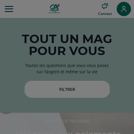
Aller
au
Contact
Menu
Aller au
Contenu
Aller
TOUT
UN MAG
au
POUR VOUS
Pied
de
page
Toutes les questions que vous vous posez
sur l'argent et même sur la vie
FILTRER
RUBRIQUE
MOYENS DE PAIEMENT
DE
L'ARTICLE