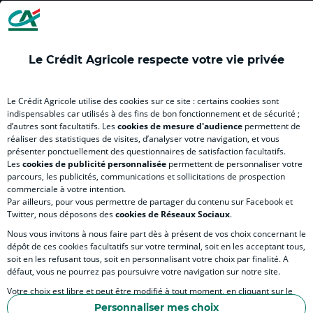
Crédit
Crédit
Crédit
Crédit
Crédit
Cré
Agricole
Agricole
Agricole
Agricole
Agricole
Agr
Nord
Nord
Nord
(
(
No
Est
Est
Est
nouvel
nouvel
Est
Le Crédit Agricole respecte votre vie privée
RELATION BANQUE CLIENT
(
(
(
onglet
onglet
(
nouvel
nouvel
nouvel
)
)
nou
Le Crédit Agricole utilise des cookies sur ce site : certains cookies sont
onglet
onglet
onglet
ong
indispensables car utilisés à des fins de bon fonctionnement et de sécurité ;
)
)
)
)
d’autres sont facultatifs. Les
cookies de mesure d'audience
permettent de
SITES SPECIALISES
réaliser des statistiques de visites, d’analyser votre navigation, et vous
présenter ponctuellement des questionnaires de satisfaction facultatifs.
Les
cookies de publicité personnalisée
permettent de personnaliser votre
parcours, les publicités, communications et sollicitations de prospection
commerciale à votre intention.
Par ailleurs, pour vous permettre de partager du contenu sur Facebook et
Accessibilité numérique du site
Twitter, nous déposons des
cookies de Réseaux Sociaux
.
Nous vous invitons à nous faire part dès à présent de vos choix concernant le
dépôt de ces cookies facultatifs sur votre terminal, soit en les acceptant tous,
soit en les refusant tous, soit en personnalisant votre choix par finalité. A
MENTIONS LÉGALES
défaut, vous ne pourrez pas poursuivre votre navigation sur notre site.
COOKIES ET POLITIQUE DE PROTECTION DES DONNÉES PERSONNELLES DU SITE IN
Votre choix est libre et peut être modifié à tout moment, en cliquant sur le
lien "Cookies", en bas de page.
POLITIQUE DE PROTECTION DES DONNÉES PERSONNELLES DE LA CAISSE RÉGIONA
Personnaliser mes choix