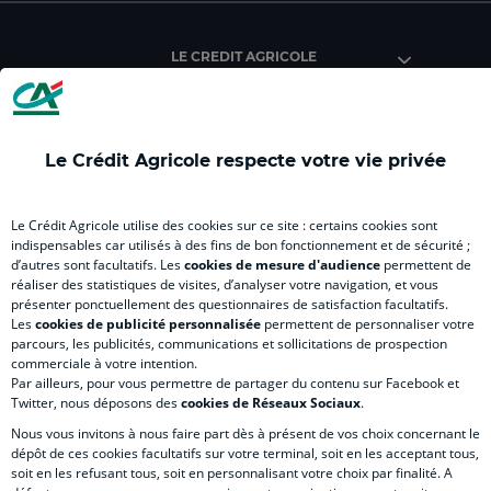
Crédit
Crédit
Crédit
Crédit
Créd
Agricole
Agricole
Agricole
Agricole
Agri
LE CREDIT AGRICOLE
(
Master
(
(
Mas
nouvel
(
nouvel
nouvel
(
onglet
nouvel
onglet
onglet
nou
)
onglet
)
)
ong
Le Crédit Agricole respecte votre vie privée
)
)
RELATION BANQUE CLIENT
Le Crédit Agricole utilise des cookies sur ce site : certains cookies sont
indispensables car utilisés à des fins de bon fonctionnement et de sécurité ;
d’autres sont facultatifs. Les
cookies de mesure d'audience
permettent de
SITES SPECIALISES
réaliser des statistiques de visites, d’analyser votre navigation, et vous
présenter ponctuellement des questionnaires de satisfaction facultatifs.
Les
cookies de publicité personnalisée
permettent de personnaliser votre
parcours, les publicités, communications et sollicitations de prospection
commerciale à votre intention.
Par ailleurs, pour vous permettre de partager du contenu sur Facebook et
Accessibilité numérique du site
Twitter, nous déposons des
cookies de Réseaux Sociaux
.
Nous vous invitons à nous faire part dès à présent de vos choix concernant le
dépôt de ces cookies facultatifs sur votre terminal, soit en les acceptant tous,
soit en les refusant tous, soit en personnalisant votre choix par finalité. A
MENTIONS LÉGALES