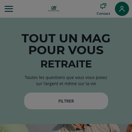
Aller
au
Contact
Menu
Aller au
Contenu
Aller
TOUT
UN MAG
au
POUR VOUS
Pied
de
page
RETRAITE
Toutes les questions que vous vous posez
sur l'argent et même sur la vie
FILTRER
RUBRIQUE