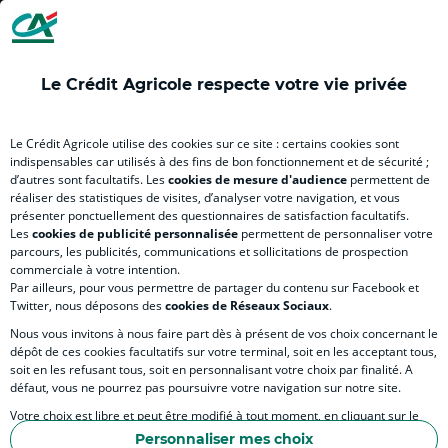
(
(
(
(
(
nouvel
nouvel
nouvel
nouvel
nou
onglet
onglet
onglet
onglet
ong
)
)
)
)
)
Le Crédit Agricole respecte votre vie privée
RELATION BANQUE CLIENT
Le Crédit Agricole utilise des cookies sur ce site : certains cookies sont
indispensables car utilisés à des fins de bon fonctionnement et de sécurité ;
d’autres sont facultatifs. Les
cookies de mesure d'audience
permettent de
SITES SPECIALISES
réaliser des statistiques de visites, d’analyser votre navigation, et vous
présenter ponctuellement des questionnaires de satisfaction facultatifs.
Les
cookies de publicité personnalisée
permettent de personnaliser votre
parcours, les publicités, communications et sollicitations de prospection
commerciale à votre intention.
Par ailleurs, pour vous permettre de partager du contenu sur Facebook et
Accessibilité numérique du site
Twitter, nous déposons des
cookies de Réseaux Sociaux
.
Nous vous invitons à nous faire part dès à présent de vos choix concernant le
dépôt de ces cookies facultatifs sur votre terminal, soit en les acceptant tous,
soit en les refusant tous, soit en personnalisant votre choix par finalité. A
MENTIONS LEGALES
défaut, vous ne pourrez pas poursuivre votre navigation sur notre site.
COOKIES ET POLITIQUE DE PROTECTION DES DONNÉES PERSONNELLES DU SITE IN
Votre choix est libre et peut être modifié à tout moment, en cliquant sur le
lien "Cookies", en bas de page.
POLITIQUE DE PROTECTION DES DONNÉES PERSONNELLES DE LA CAISSE RÉGIONA
Personnaliser mes choix