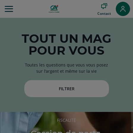
Aller
au
Contact
Menu
Aller au
Contenu
Aller
TOUT
UN MAG
au
POUR VOUS
Pied
de
page
Toutes les questions que vous vous posez
sur l'argent et même sur la vie
FILTRER
RUBRIQUE
FISCALITÉ
DE
L'ARTICLE