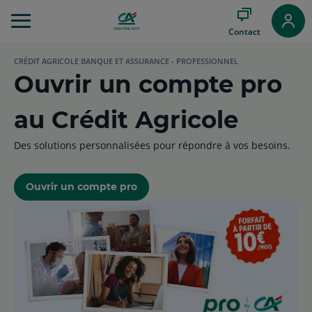
Aller
au
Contact
Menu
Aller au
CRÉDIT AGRICOLE BANQUE ET ASSURANCE - PROFESSIONNEL
Contenu
Ouvrir un compte pro
Aller
au
Pied
au Crédit Agricole
de
page
Des solutions personnalisées pour répondre à vos besoins.
Ouvrir un compte pro