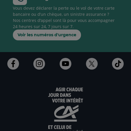
Vous devez déclarer la perte ou le vol de votre carte
bancaire ou d’un chèque, un sinistre assurance ?
Nos centres d'appel sont là pour vous accompagner
24 heures sur 24, 7 jours sur 7.
Voir les numéros d'urgence
Ouvert
Ouvert
Ouvert
Ouvert
Ouv
dans
dans
dans
dans
dan
un
un
un
un
un
nouvel
nouvel
nouvel
nouvel
nou
onglet
onglet
onglet
onglet
ong
:
:
:
:
:
aller
aller
aller
aller
alle
sur
sur
sur
sur
sur
la
la
la
la
la
page
page
page
page
pag