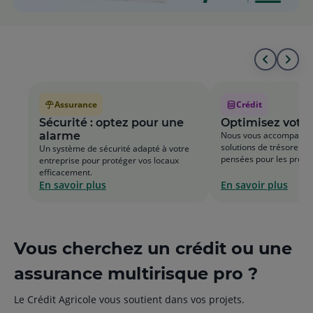
Aller
All
au
à
Assurance
Crédit
début
la
Sécurité : optez pour une
Optimisez votre
alarme
Nous vous accompagno
de
fin
solutions de trésorerie
Un système de sécurité adapté à votre
pensées pour les profes
entreprise pour protéger vos locaux
la
de
efficacement.
En savoir plus
En savoir plus
liste
la
list
Vous cherchez un crédit ou une
assurance multirisque pro ?
Le Crédit Agricole vous soutient dans vos projets.