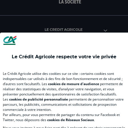
facebook
instagram
youtube
twitter
Tik
du
du
du
du
du
Crédit
Crédit
Crédit
Crédit
Créd
Agricole
Agricole
Agricole
Agricole
Agri
LE CREDIT AGRICOLE
(
(
(
(
(
nouvel
nouvel
nouvel
nouvel
nou
onglet
onglet
onglet
onglet
ong
)
)
)
)
)
Le Crédit Agricole respecte votre vie privée
RELATION BANQUE CLIENT
Le Crédit Agricole utilise des cookies sur ce site : certains cookies sont
indispensables car utilisés à des fins de bon fonctionnement et de sécurité ;
d’autres sont facultatifs. Les
cookies de mesure d'audience
permettent de
SITES SPECIALISES
réaliser des statistiques de visites, d’analyser votre navigation, et vous
présenter ponctuellement des questionnaires de satisfaction facultatifs.
Les
cookies de publicité personnalisée
permettent de personnaliser votre
parcours, les publicités, communications et sollicitations de prospection
commerciale à votre intention.
Par ailleurs, pour vous permettre de partager du contenu sur Facebook et
Accessibilité
Twitter, nous déposons des
cookies de Réseaux Sociaux
.
Nous vous invitons à nous faire part dès à présent de vos choix concernant le