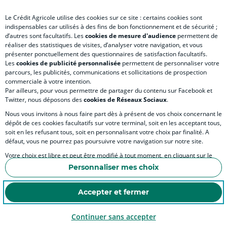
Le Crédit Agricole utilise des cookies sur ce site : certains cookies sont
indispensables car utilisés à des fins de bon fonctionnement et de sécurité ;
d’autres sont facultatifs. Les
cookies de mesure d'audience
permettent de
SITES SPECIALISES
réaliser des statistiques de visites, d’analyser votre navigation, et vous
présenter ponctuellement des questionnaires de satisfaction facultatifs.
Les
cookies de publicité personnalisée
permettent de personnaliser votre
parcours, les publicités, communications et sollicitations de prospection
commerciale à votre intention.
Par ailleurs, pour vous permettre de partager du contenu sur Facebook et
Accessibilité
Twitter, nous déposons des
cookies de Réseaux Sociaux
.
Nous vous invitons à nous faire part dès à présent de vos choix concernant le
dépôt de ces cookies facultatifs sur votre terminal, soit en les acceptant tous,
soit en les refusant tous, soit en personnalisant votre choix par finalité. A
MENTIONS LÉGALES
défaut, vous ne pourrez pas poursuivre votre navigation sur notre site.
COOKIES ET POLITIQUE DE PROTECTION DES DONNÉES PERSONNELLES DU SITE IN
Votre choix est libre et peut être modifié à tout moment, en cliquant sur le
lien "Cookies", en bas de page.
POLITIQUE DE PROTECTION DES DONNÉES PERSONNELLES DE LA CAISSE RÉGIONA
Personnaliser mes choix
Pour en savoir plus sur les responsables de traitement et les finalités, cliquez
ESPACE SECURITE ET FRAUDE
sur "Personnaliser mes choix".
Accepter et fermer
COOKIES
Continuer sans accepter
© Crédit Agricole