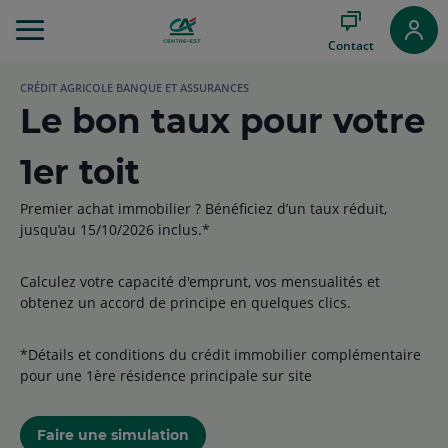
Aller
au
Contact
Menu
Aller au
CRÉDIT AGRICOLE BANQUE ET ASSURANCES
Contenu
Le bon taux pour votre
Aller
au
Pied
1er toit
de
page
Premier achat immobilier ? Bénéficiez d’un taux réduit,
jusqu’au 15/10/2026 inclus.*
Calculez votre capacité d'emprunt, vos mensualités et
obtenez un accord de principe en quelques clics.
*Détails et conditions du crédit immobilier complémentaire
pour une 1ère résidence principale sur site
Faire une simulation