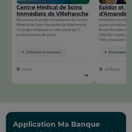
list
Centre Médical de Soins
Epidor et le
Immédiats de Villefranche
d'Amandine
Découvrez le projet d'installation du Centre
Amandine est éleve
Médical de Soins Immédiat de Villefranche.
poules pondeuses pl
Un projet ambitieux et utile porté par 5
ferme familiale « Epi
professionnels de santé.
côté des casiers. C
l’idée innovante d’in
automatique de prod
l’entrée de la ferme
Cohésion et inclusion
Souveraineté 
les produits issus d
producteurs voisins.
Limas
La Boisse
Application Ma Banque