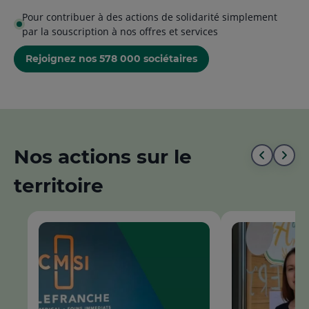
Pour contribuer à des actions de solidarité simplement
par la souscription à nos offres et services
Rejoignez nos 578 000 sociétaires
Nos actions sur le
Aller
All
territoire
au
à
début
la
de
fin
la
de
liste
la